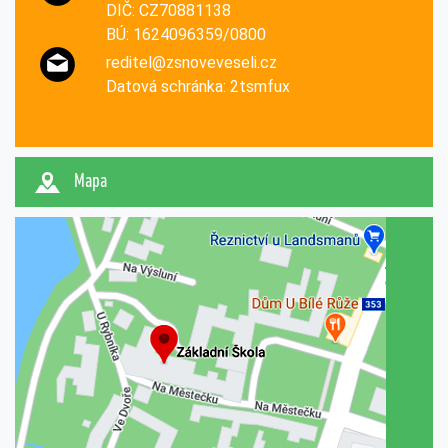
DIČ: CZ70881138
BÚ: 1624096359/0800
reditel@zsnoveveseli.cz
Datová schránka: 2tsmfux
Mapa