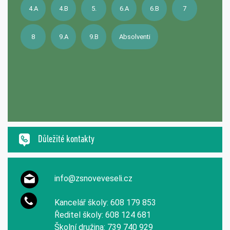
4.A
4.B
5.
6.A
6.B
7
8
9.A
9.B
Absolventi
Důležité kontakty
info@zsnoveveseli.cz
Kancelář školy: 608 179 853
Ředitel školy: 608 124 681
Školní družina: 739 740 929