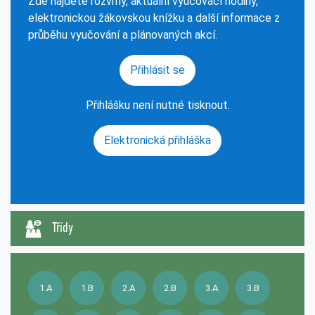
Zde najdete rozvrhy, aktuální vyučovací hodiny,
elektronickou žákovskou knížku a další informace z
průběhu vyučování a plánovaných akcí.
Přihlásit se
Přihlášku není nutné tisknout.
Elektronická přihláška
Třídy
1.A
1.B
2.A
2.B
3.A
3.B