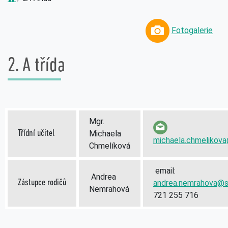
Fotogalerie
2. A třída
Mgr.
Třídní učitel
Michaela
michaela.chmelikova
Chmelíková
email:
Andrea
Zástupce rodičů
andrea.nemrahova@
Nemrahová
721 255 716