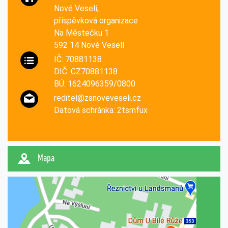
Nové Veselí,
příspěvková organizace
Na Městečku 1
592 14 Nové Veselí
IČ: 70881138
DIČ: CZ70881138
BÚ: 1624096359/0800
reditel@zsnoveveseli.cz
Datová schránka: 2tsmfux
Mapa