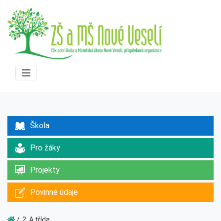
Škola
Pro žáky
Projekty
Povinné údaje
2. A třída