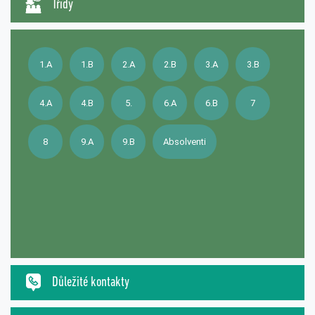
Třídy
1.A
1.B
2.A
2.B
3.A
3.B
4.A
4.B
5.
6.A
6.B
7
8
9.A
9.B
Absolventi
Důležité kontakty