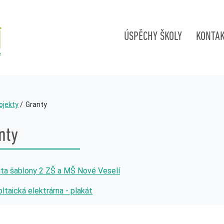
ÚSPĚCHY ŠKOLY
KONTA
ojekty
Granty
nty
ita šablony 2 ZŠ a MŠ Nové Veselí
ltaická elektrárna - plakát