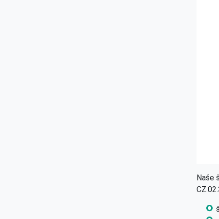
Naše š
CZ.02.