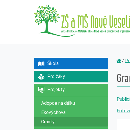
Pr
Škola
Gra
Pro žáky
Projekty
Public
Adopce na dálku
Fotovo
Ekovýchova
Granty