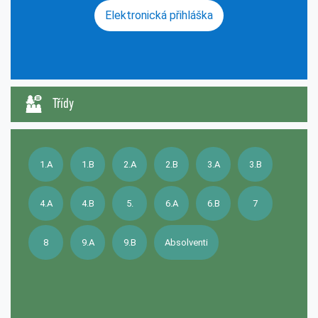
Elektronická přihláška
Třídy
1.A
1.B
2.A
2.B
3.A
3.B
4.A
4.B
5.
6.A
6.B
7
8
9.A
9.B
Absolventi