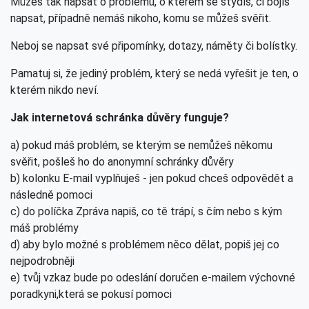
Můžeš tak napsat o problému, o kterém se stydíš, či bojíš
napsat, případně nemáš nikoho, komu se můžeš svěřit.
Neboj se napsat své připomínky, dotazy, náměty či bolístky.
Pamatuj si, že jediný problém, který se nedá vyřešit je ten, o
kterém nikdo neví.
Jak internetová schránka důvěry funguje?
a) pokud máš problém, se kterým se nemůžeš někomu
svěřit, pošleš ho do anonymní schránky důvěry
b) kolonku E-mail vyplňuješ - jen pokud chceš odpovědět a
následně pomoci
c) do políčka Zpráva napiš, co tě trápí, s čím nebo s kým
máš problémy
d) aby bylo možné s problémem něco dělat, popiš jej co
nejpodrobněji
e) tvůj vzkaz bude po odeslání doručen e-mailem výchovné
poradkyni,která se pokusí pomoci