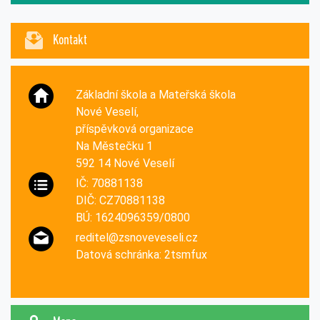
Kontakt
Základní škola a Mateřská škola
Nové Veselí,
příspěvková organizace
Na Městečku 1
592 14 Nové Veselí
IČ: 70881138
DIČ: CZ70881138
BÚ: 1624096359/0800
reditel@zsnoveveseli.cz
Datová schránka: 2tsmfux