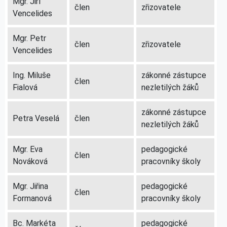
Mgr. Jiří
člen
zřizovatele
Vencelides
Mgr. Petr
člen
zřizovatele
Vencelides
Ing. Miluše
zákonné zástupce
člen
Fialová
nezletilých žáků
zákonné zástupce
Petra Veselá
člen
nezletilých žáků
Mgr. Eva
pedagogické
člen
Nováková
pracovníky školy
Mgr. Jiřina
pedagogické
člen
Formanová
pracovníky školy
Bc. Markéta
pedagogické