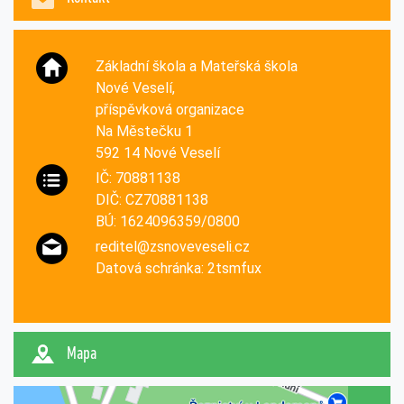
Základní škola a Mateřská škola
Nové Veselí,
příspěvková organizace
Na Městečku 1
592 14 Nové Veselí
IČ: 70881138
DIČ: CZ70881138
BÚ: 1624096359/0800
reditel@zsnoveveseli.cz
Datová schránka: 2tsmfux
Mapa