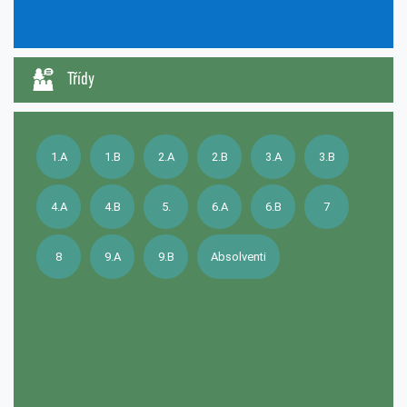
Třídy
1.A
1.B
2.A
2.B
3.A
3.B
4.A
4.B
5.
6.A
6.B
7
8
9.A
9.B
Absolventi