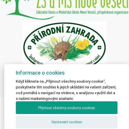
Informace o cookies
Textová verze
|
Mapa stránek
|
Prohlášení o přístupnosti
Když kliknete na „Přijmout všechny soubory cookie“,
ZŠ a MŠ Nové Veselí 2020 © All Rights Reserved, Created by
LE
poskytnete tím souhlas k jejich ukládání na vašem zařízení,
CLAVERA s.r.o.
což pomáhá s navigací na stránce, s analýzou využití dat a
s našimi marketingovými snahami.
Přijmout všechny soubory cookies
Nastavení cookies