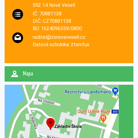
592 14 Nové Veselí
IČ: 70881138
DIČ: CZ70881138
BÚ: 1624096359/0800
reditel@zsnoveveseli.cz
Datová schránka: 2tsmfux
Mapa