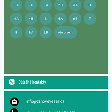
1.A
1.B
2.A
2.B
3.A
3.B
4.A
4.B
5.
6.A
6.B
7
8
9.A
9.B
Absolventi
Důležité kontakty
info@zsnoveveseli.cz