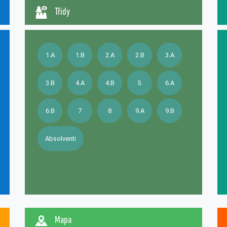
Třídy
1.A
1.B
2.A
2.B
3.A
3.B
4.A
4.B
5.
6.A
6.B
7
8
9.A
9.B
Absolventi
Mapa