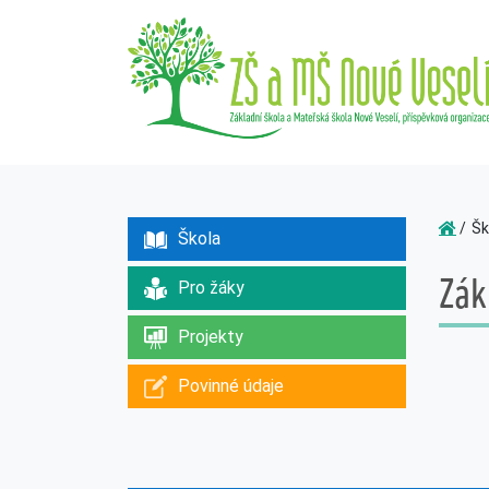
Šk
Škola
Zák
Pro žáky
Projekty
Povinné údaje