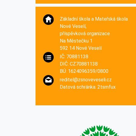
Základní škola a Mateřská škola
Nové Veselí,
příspěvková organizace
Na Městečku 1
592 14 Nové Veselí
IČ: 70881138
DIČ: CZ70881138
BÚ: 1624096359/0800
reditel@zsnoveveseli.cz
Datová schránka: 2tsmfux