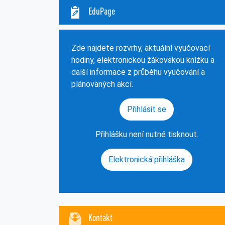
EduPage
Zde najdete rozvrhy, aktuální vyučovací
hodiny, elektronickou žákovskou knížku a
další informace z průběhu vyučování a
plánovaných akcí.
Přihlásit se
Přihlášku není nutné tisknout.
Elektronická přihláška
Kontakt