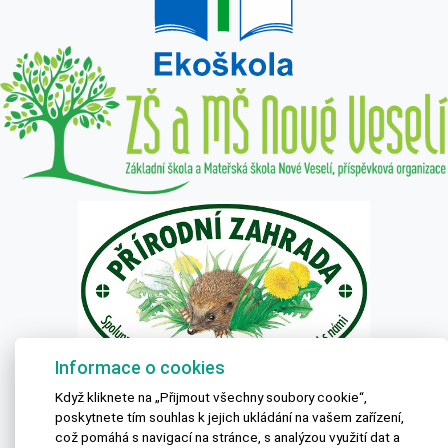
Informace o cookies
Textová verze
|
Mapa stránek
|
Prohlášení o přístupnosti
Když kliknete na „Přijmout všechny soubory cookie“,
ZŠ a MŠ Nové Veselí 2020 © All Rights Reserved, Created by
LE
poskytnete tím souhlas k jejich ukládání na vašem zařízení,
CLAVERA s.r.o.
což pomáhá s navigací na stránce, s analýzou využití dat a