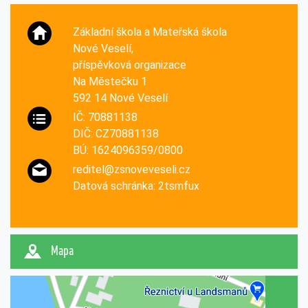
Základní škola a Mateřská škola
Nové Veselí,
příspěvková organizace
Na Městečku 1
592 14 Nové Veselí
IČ: 70881138
DIČ: CZ70881138
BÚ: 1624096359/0800
reditel@zsnoveveseli.cz
Datová schránka: 2tsmfux
Mapa