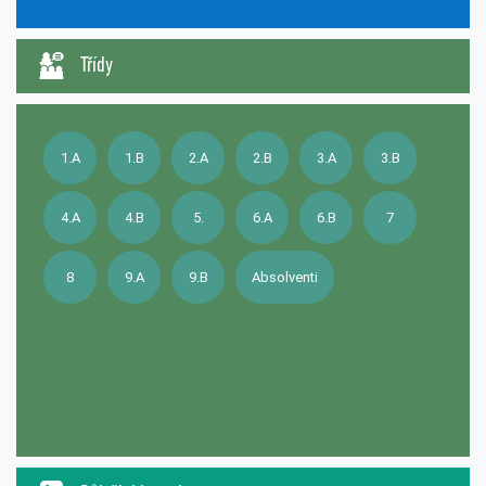
Třídy
1.A
1.B
2.A
2.B
3.A
3.B
4.A
4.B
5.
6.A
6.B
7
8
9.A
9.B
Absolventi