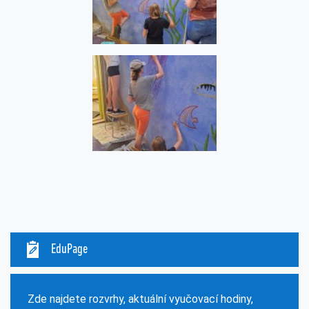
EduPage
Zde najdete rozvrhy, aktuální vyučovací hodiny,