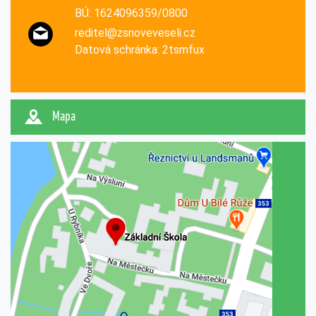
BÚ: 1624096359/0800
reditel@zsnoveveseli.cz
Datová schránka: 2tsmfux
Mapa