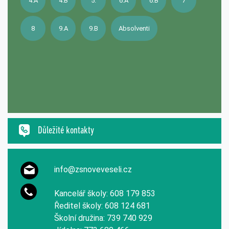
4.A
4.B
5.
6.A
6.B
7
8
9.A
9.B
Absolventi
Důležité kontakty
info@zsnoveveseli.cz
Kancelář školy: 608 179 853
Ředitel školy: 608 124 681
Školní družina: 739 740 929