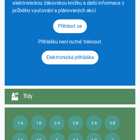
elektronickou žákovskou knížku a další informace z
průběhu vyučování a plánovaných akcí.
Přihlásit se
Přihlášku není nutné tisknout.
Elektronická přihláška
Třídy
1.A
1.B
2.A
2.B
3.A
3.B