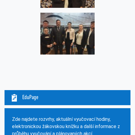
EduPage
Zde najdete rozvrhy, aktuální vyučovací hodiny,
elektronickou žákovskou knížku a další informace z
průběhu vyučování a plánovaných akcí.