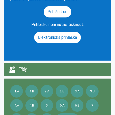
Přihlásit se
Přihlášku není nutné tisknout.
Elektronická přihláška
Třídy
1.A
1.B
2.A
2.B
3.A
3.B
4.A
4.B
5.
6.A
6.B
7