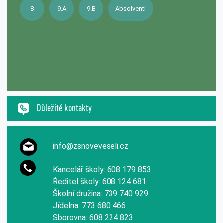
8
9.A
9.B
Absolventi
Důležité kontakty
info@zsnoveveseli.cz
Kancelář školy: 608 179 853
Ředitel školy: 608 124 681
Školní družina: 739 740 929
Jídelna: 773 680 466
Sborovna: 608 224 823