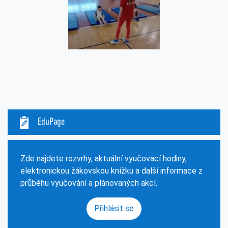
EduPage
Zde najdete rozvrhy, aktuální vyučovací hodiny,
elektronickou žákovskou knížku a další informace z
průběhu vyučování a plánovaných akcí.
Přihlásit se