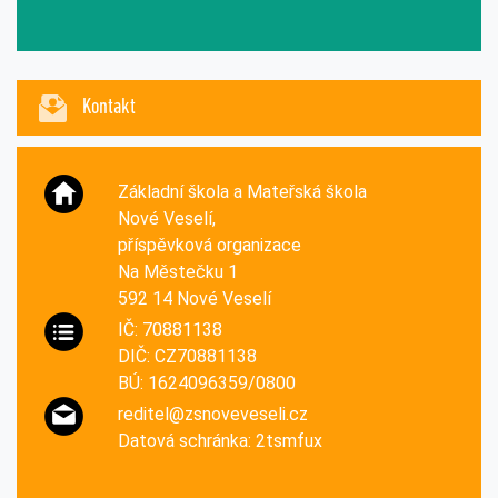
Kontakt
Základní škola a Mateřská škola
Nové Veselí,
příspěvková organizace
Na Městečku 1
592 14 Nové Veselí
IČ: 70881138
DIČ: CZ70881138
BÚ: 1624096359/0800
reditel@zsnoveveseli.cz
Datová schránka: 2tsmfux