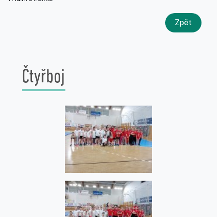
Zpět
Čtyřboj