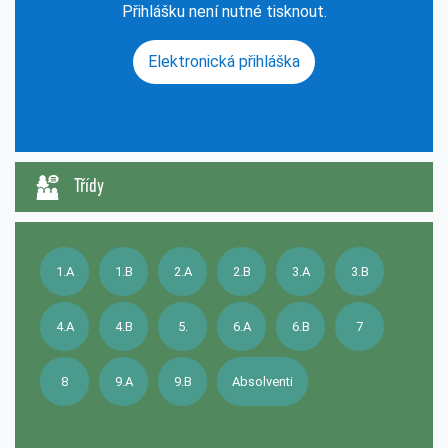
Přihlášku není nutné tisknout.
Elektronická přihláška
Třídy
1.A
1.B
2.A
2.B
3.A
3.B
4.A
4.B
5.
6.A
6.B
7
8
9.A
9.B
Absolventi