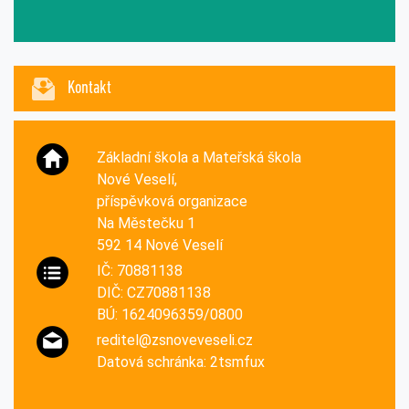
Kontakt
Základní škola a Mateřská škola
Nové Veselí,
příspěvková organizace
Na Městečku 1
592 14 Nové Veselí
IČ: 70881138
DIČ: CZ70881138
BÚ: 1624096359/0800
reditel@zsnoveveseli.cz
Datová schránka: 2tsmfux