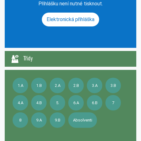
Přihlášku není nutné tisknout.
Elektronická přihláška
Třídy
1.A
1.B
2.A
2.B
3.A
3.B
4.A
4.B
5.
6.A
6.B
7
8
9.A
9.B
Absolventi