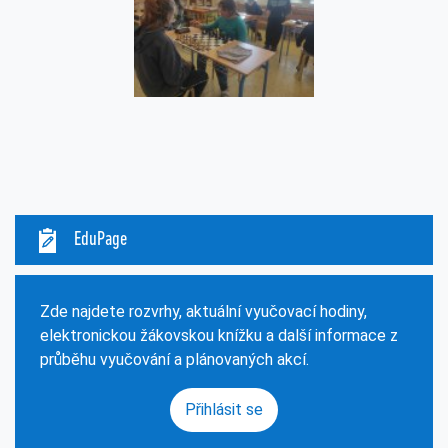
EduPage
Zde najdete rozvrhy, aktuální vyučovací hodiny,
elektronickou žákovskou knížku a další informace z
průběhu vyučování a plánovaných akcí.
Přihlásit se