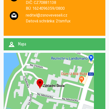
DIČ: CZ70881138
BÚ: 1624096359/0800
reditel@zsnoveveseli.cz
Datová schránka: 2tsmfux
Mapa