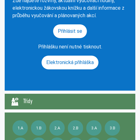
Zde najdete rozvrhy, aktuální vyučovací hodiny,
elektronickou žákovskou knížku a další informace z
průběhu vyučování a plánovaných akcí.
Přihlásit se
Přihlášku není nutné tisknout.
Elektronická přihláška
Třídy
1.A
1.B
2.A
2.B
3.A
3.B