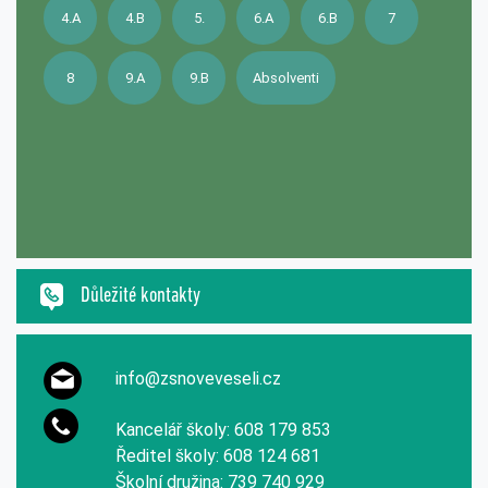
4.A
4.B
5.
6.A
6.B
7
8
9.A
9.B
Absolventi
Důležité kontakty
info@zsnoveveseli.cz
Kancelář školy: 608 179 853
Ředitel školy: 608 124 681
Školní družina: 739 740 929