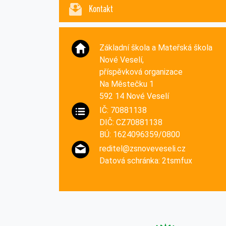
Kontakt
Základní škola a Mateřská škola
Nové Veselí,
příspěvková organizace
Na Městečku 1
592 14 Nové Veselí
IČ: 70881138
DIČ: CZ70881138
BÚ: 1624096359/0800
reditel@zsnoveveseli.cz
Datová schránka: 2tsmfux