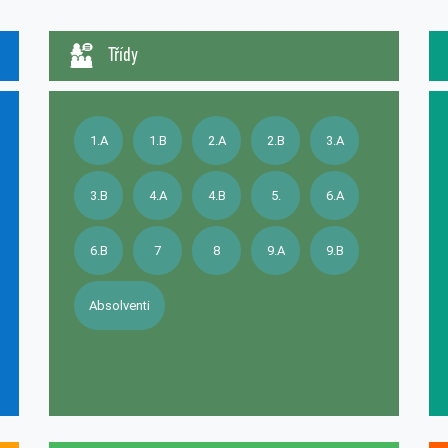
Třídy
1.A
1.B
2.A
2.B
3.A
3.B
4.A
4.B
5.
6.A
6.B
7
8
9.A
9.B
Absolventi