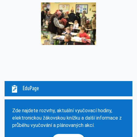
EduPage
Zde najdete rozvrhy, aktuální vyučovací hodiny,
elektronickou žákovskou knížku a další informace z
průběhu vyučování a plánovaných akcí.