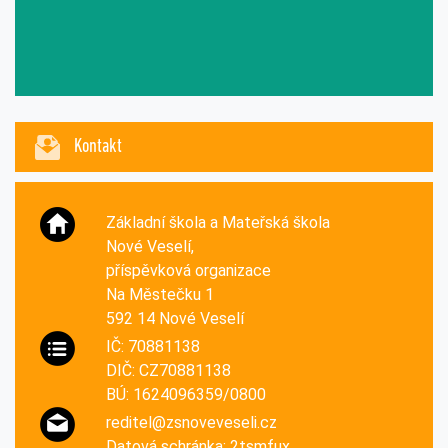
Kontakt
Základní škola a Mateřská škola
Nové Veselí,
příspěvková organizace
Na Městečku 1
592 14 Nové Veselí
IČ: 70881138
DIČ: CZ70881138
BÚ: 1624096359/0800
reditel@zsnoveveseli.cz
Datová schránka: 2tsmfux