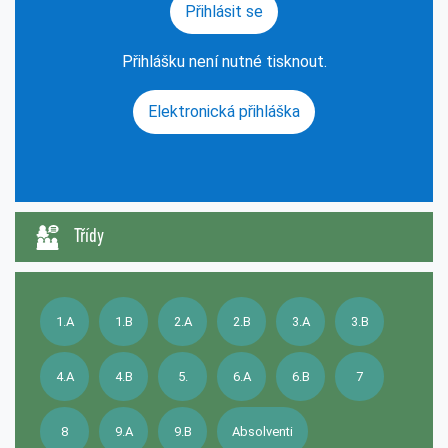
Přihlásit se
Přihlášku není nutné tisknout.
Elektronická přihláška
Třídy
1.A
1.B
2.A
2.B
3.A
3.B
4.A
4.B
5.
6.A
6.B
7
8
9.A
9.B
Absolventi