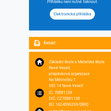
Přihlášku není nutné tisknout.
Elektronická přihláška
Kontakt
Základní škola a Mateřská škola
Nové Veselí,
příspěvková organizace
Na Městečku 1
592 14 Nové Veselí
IČ: 70881138
DIČ: CZ70881138
BÚ: 1624096359/0800