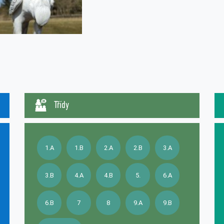
Třídy
1.A
1.B
2.A
2.B
3.A
3.B
4.A
4.B
5.
6.A
6.B
7
8
9.A
9.B