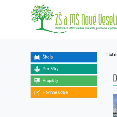
Titulní
Škola
Pro žáky
D
Projekty
Povinné údaje