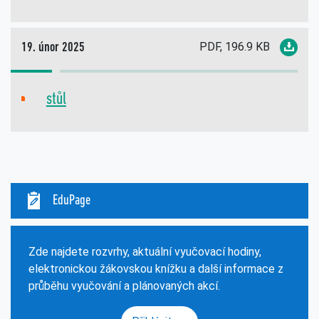
PDF, 196.9 KB
19. únor 2025
stůl
PDF
EduPage
Zde najdete rozvrhy, aktuální vyučovací hodiny,
elektronickou žákovskou knížku a další informace z
průběhu vyučování a plánovaných akcí.