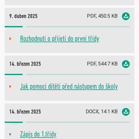
PDF, 450.5 KB
9. duben 2025
Rozhodnutí o přijetí do první třídy
PDF
PDF, 544.7 KB
14. březen 2025
Jak pomoci dítěti před nástupem do školy
PDF
DOCX, 14.1 KB
14. březen 2025
Zápis do 1.třídy
DOC