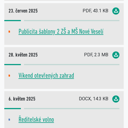
PDF, 43.1 KB
23. červen 2025
Publicita šablony 2 ZŠ a MŠ Nové Veselí
PDF
PDF, 2.3 MB
28. květen 2025
Víkend otevřených zahrad
PDF
DOCX, 14.3 KB
6. květen 2025
Ředitelské volno
DOC