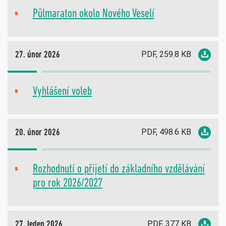
Půlmaraton okolo Nového Veselí
PDF
PDF, 259.8 KB
27. únor 2026
Vyhlášení voleb
PDF
PDF, 498.6 KB
20. únor 2026
Rozhodnutí o přijetí do základního vzdělávání
PDF
pro rok 2026/2027
PDF, 377 KB
27. leden 2026