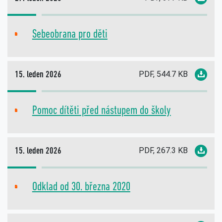
Sebeobrana pro děti
PDF
PDF, 544.7 KB
15. leden 2026
Pomoc dítěti před nástupem do školy
PDF
PDF, 267.3 KB
15. leden 2026
Odklad od 30. března 2020
PDF