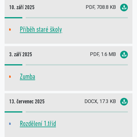
PDF, 708.8 KB
10. září 2025
Příběh staré školy
PDF
PDF, 1.6 MB
3. září 2025
Zumba
PDF
DOCX, 17.3 KB
13. červenec 2025
Rozdělení 1.tříd
DOC