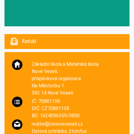
Kontakt
Základní škola a Mateřská škola
Nové Veselí,
příspěvková organizace
Na Městečku 1
592 14 Nové Veselí
IČ: 70881138
DIČ: CZ70881138
BÚ: 1624096359/0800
reditel@zsnoveveseli.cz
Datová schránka: 2tsmfux