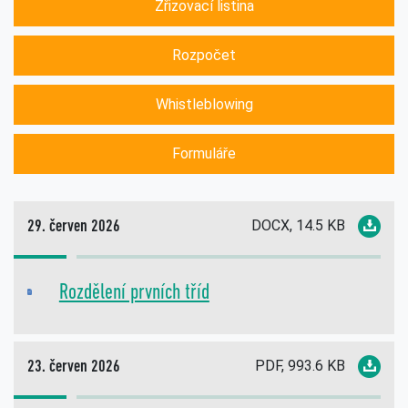
Zřizovací listina
Rozpočet
Whistleblowing
Formuláře
DOCX, 14.5 KB
29. červen 2026
Rozdělení prvních tříd
DOC
PDF, 993.6 KB
23. červen 2026