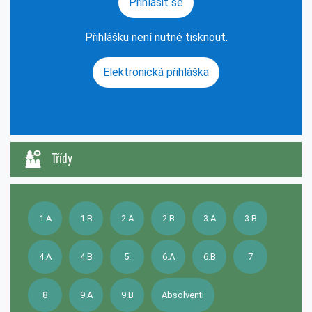
Přihlásit se
Přihlášku není nutné tisknout.
Elektronická přihláška
Třídy
1.A
1.B
2.A
2.B
3.A
3.B
4.A
4.B
5.
6.A
6.B
7
8
9.A
9.B
Absolventi