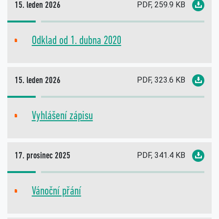
PDF, 259.9 KB
15. leden 2026
Odklad od 1. dubna 2020
PDF
PDF, 323.6 KB
15. leden 2026
Vyhlášení zápisu
PDF
PDF, 341.4 KB
17. prosinec 2025
Vánoční přání
PDF