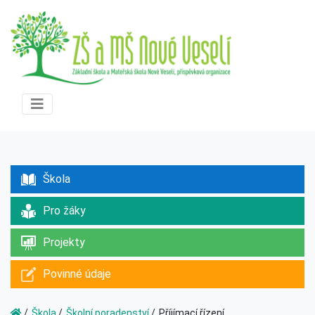
Škola
Pro žáky
Projekty
Povinné údaje
Škola
Školní poradenství
Příjímací řízení