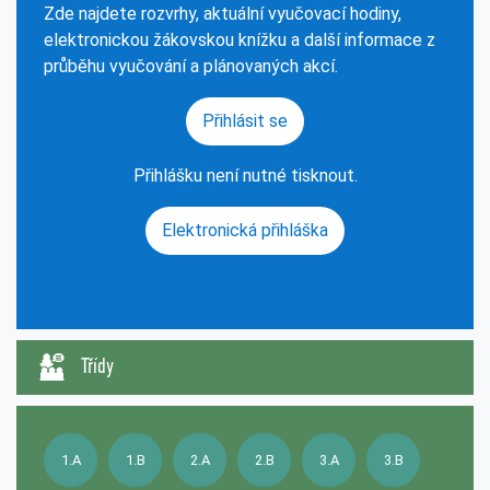
Zde najdete rozvrhy, aktuální vyučovací hodiny,
elektronickou žákovskou knížku a další informace z
průběhu vyučování a plánovaných akcí.
Přihlásit se
Přihlášku není nutné tisknout.
Elektronická přihláška
Třídy
1.A
1.B
2.A
2.B
3.A
3.B