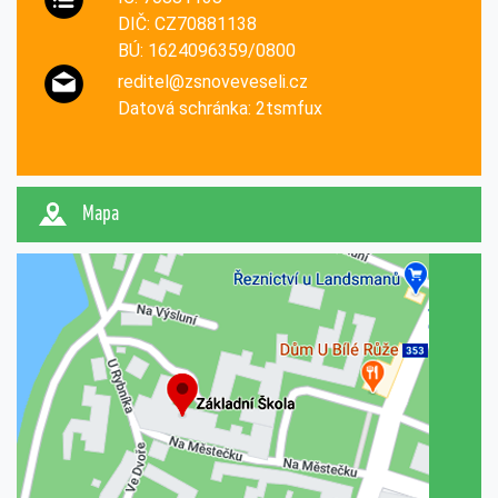
DIČ: CZ70881138
BÚ: 1624096359/0800
reditel@zsnoveveseli.cz
Datová schránka: 2tsmfux
Mapa