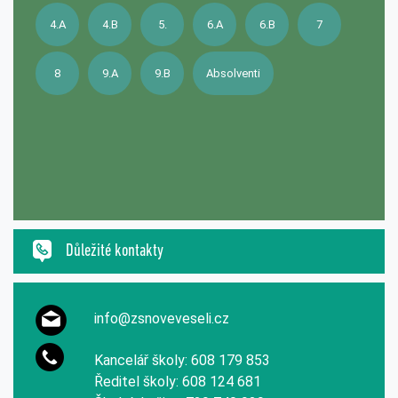
4.A
4.B
5.
6.A
6.B
7
8
9.A
9.B
Absolventi
Důležité kontakty
info@zsnoveveseli.cz
Kancelář školy: 608 179 853
Ředitel školy: 608 124 681