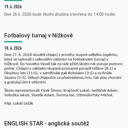
19. 6. 2026
Dne 26.6. 2026 bude školní družina otevřena do 14:00 hodin.
Fotbalový turnaj v Nížkově
18. 6. 2026
Dne 17. 6. 2026 dosáhli chlapci z prvního stupně velkého úspěchu,
když se radovali z celkového vítězství na fotbalovém turnaji v
Nížkově. Do Nového Veselí tak na celý příští školní rok putuje putovní
pohár. Chlapci v základní skupině postupně porazili Nížkov (8:1) a
Dlouhou Ves (11:0), v semifinále pak Bohdalov (3:2) a ve finále
Sázavu (5:3). Děkuji chlapcům za předvedenou hru, fair play chování
a gratuluji jim k vítězství.
Školu reprezentovali: Ficek Šimon, Krajčovič Lukáš, Sedláček Adam,
Sobotka Jakub, Staněk Adam, Švoma Jan, Uttendorfský Michal.
Mgr. Lukáš Ležák
ENGLISH STAR - anglická soutěž