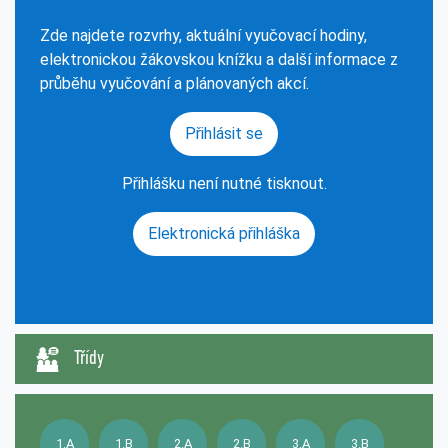
Zde najdete rozvrhy, aktuální vyučovací hodiny,
elektronickou žákovskou knížku a další informace z
průběhu vyučování a plánovaných akcí.
Přihlásit se
Přihlášku není nutné tisknout.
Elektronická přihláška
Třídy
1.A
1.B
2.A
2.B
3.A
3.B