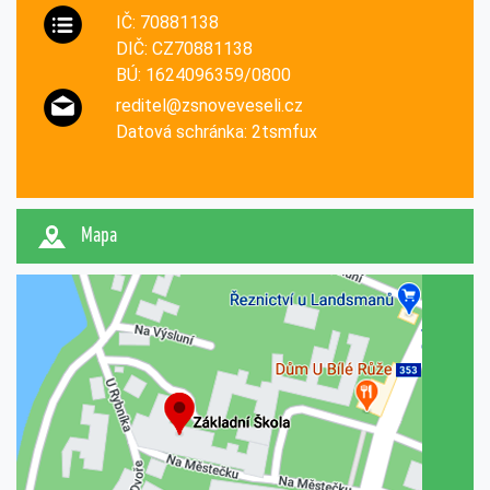
IČ: 70881138
DIČ: CZ70881138
BÚ: 1624096359/0800
reditel@zsnoveveseli.cz
Datová schránka: 2tsmfux
Mapa