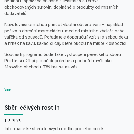
setkání u společné snídaně z kvalitních a férově
obchodovaných surovin, doplněné o produkty od místních
dodavatelů.
Návštěvníci si mohou přinést vlastní občerstvení – například
pečivo s domácí marmeládou, med od místního včelaře nebo
vajíčka od sousedů. Pořadatelé doporučují vzít si s sebou deku
a hrnek na kávu, kakao či čaj, které budou na místě k dispozici.
Součástí programu bude také vystoupení pěveckého sboru.
Přijďte si užít příjemné dopoledne a podpořit myšlenku
férového obchodu. Těšíme se na vás.
Více
Sběr léčivých rostlin
1. 6. 2026
Informace ke sběru léčivých rostlin pro letošní rok.