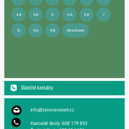
4.A
4.B
5.
6.A
6.B
7
8
9.A
9.B
Absolventi
Důležité kontakty
info@zsnoveveseli.cz
Kancelář školy: 608 179 853