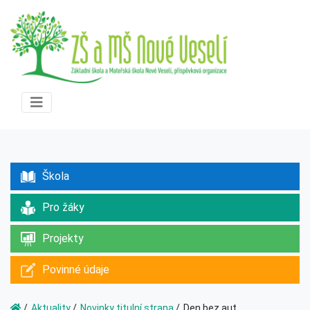
Škola
Pro žáky
Projekty
Povinné údaje
Aktuality
Novinky titulní strana
Den bez aut