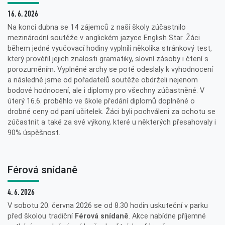
16. 6. 2026
Na konci dubna se 14 zájemců z naší školy zúčastnilo
mezinárodní soutěže v anglickém jazyce English Star. Žáci
během jedné vyučovací hodiny vyplnili několika stránkový test,
který prověřil jejich znalosti gramatiky, slovní zásoby i čtení s
porozuměním. Vyplněné archy se poté odeslaly k vyhodnocení
a následně jsme od pořadatelů soutěže obdrželi nejenom
bodové hodnocení, ale i diplomy pro všechny zúčastněné. V
úterý 16.6. proběhlo ve škole předání diplomů doplněné o
drobné ceny od paní učitelek. Žáci byli pochváleni za ochotu se
zúčastnit a také za své výkony, které u některých přesahovaly i
90% úspěšnost.
Férová snídaně
4. 6. 2026
V sobotu 20. června 2026 se od 8.30 hodin uskuteční v parku
před školou tradiční
Férová snídaně
. Akce nabídne příjemné