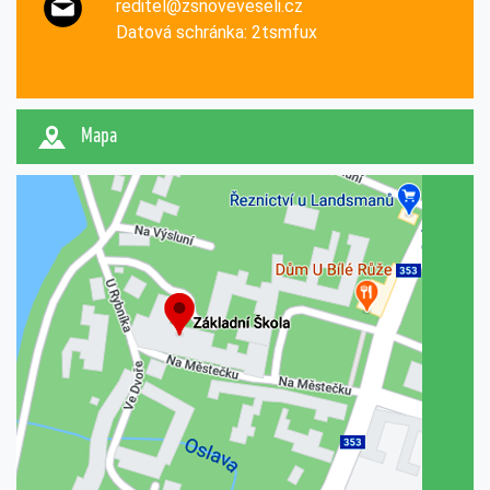
reditel@zsnoveveseli.cz
Datová schránka: 2tsmfux
Mapa