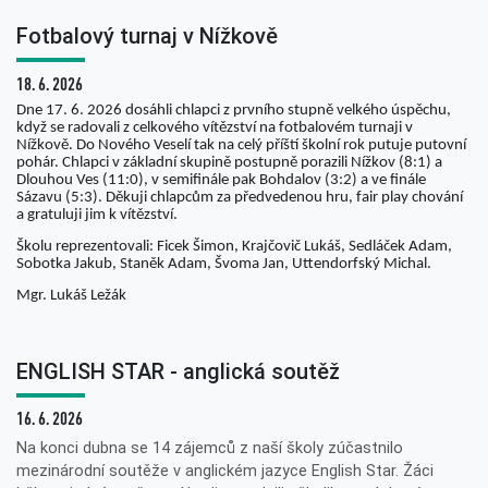
Fotbalový turnaj v Nížkově
18. 6. 2026
Dne 17. 6. 2026 dosáhli chlapci z prvního stupně velkého úspěchu,
když se radovali z celkového vítězství na fotbalovém turnaji v
Nížkově. Do Nového Veselí tak na celý příští školní rok putuje putovní
pohár. Chlapci v základní skupině postupně porazili Nížkov (8:1) a
Dlouhou Ves (11:0), v semifinále pak Bohdalov (3:2) a ve finále
Sázavu (5:3). Děkuji chlapcům za předvedenou hru, fair play chování
a gratuluji jim k vítězství.
Školu reprezentovali: Ficek Šimon, Krajčovič Lukáš, Sedláček Adam,
Sobotka Jakub, Staněk Adam, Švoma Jan, Uttendorfský Michal.
Mgr. Lukáš Ležák
ENGLISH STAR - anglická soutěž
16. 6. 2026
Na konci dubna se 14 zájemců z naší školy zúčastnilo
mezinárodní soutěže v anglickém jazyce English Star. Žáci