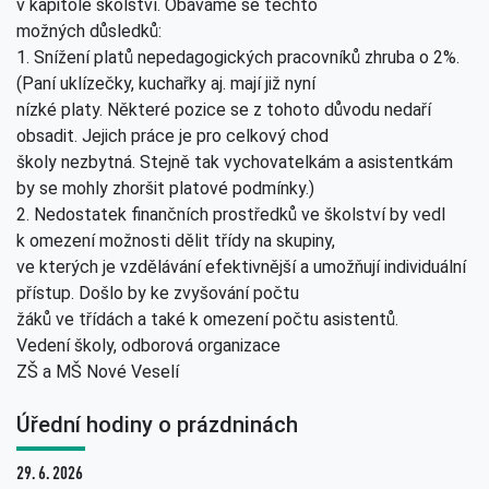
v kapitole školství. Obáváme se těchto
možných důsledků:
1. Snížení platů nepedagogických pracovníků zhruba o 2%.
(Paní uklízečky, kuchařky aj. mají již nyní
nízké platy. Některé pozice se z tohoto důvodu nedaří
obsadit. Jejich práce je pro celkový chod
školy nezbytná. Stejně tak vychovatelkám a asistentkám
by se mohly zhoršit platové podmínky.)
2. Nedostatek finančních prostředků ve školství by vedl
k omezení možnosti dělit třídy na skupiny,
ve kterých je vzdělávání efektivnější a umožňují individuální
přístup. Došlo by ke zvyšování počtu
žáků ve třídách a také k omezení počtu asistentů.
Vedení školy, odborová organizace
ZŠ a MŠ Nové Veselí
Úřední hodiny o prázdninách
29. 6. 2026