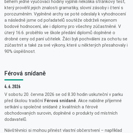
během jedné vyučovací hodiny vyplnili několika stránkový test,
který prověřil jejich znalosti gramatiky, slovní zásoby i čtení s
porozuměním. Vyplněné archy se poté odeslaly k vyhodnocení
a následně jsme od pořadatelů soutěže obdrželi nejenom
bodové hodnocení, ale i diplomy pro všechny zúčastněné. V
úterý 16.6. proběhlo ve škole předání diplomů doplněné o
drobné ceny od paní učitelek. Žáci byli pochváleni za ochotu se
zúčastnit a také za své výkony, které u některých přesahovaly i
90% úspěšnost.
Férová snídaně
4. 6. 2026
V sobotu 20. června 2026 se od 8.30 hodin uskuteční v parku
před školou tradiční
Férová snídaně
. Akce nabídne příjemné
setkání u společné snídaně z kvalitních a férově
obchodovaných surovin, doplněné o produkty od místních
dodavatelů.
Návštěvníci si mohou přinést vlastní občerstvení – například