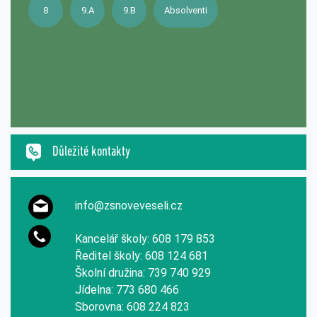
8
9.A
9.B
Absolventi
Důležité kontakty
info@zsnoveveseli.cz
Kancelář školy: 608 179 853
Ředitel školy: 608 124 681
Školní družina: 739 740 929
Jídelna: 773 680 466
Sborovna: 608 224 823