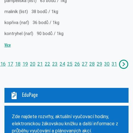
pampeliška (list) 63 bodů / 1kg
maliník (list) 38 bodů / 1kg
kopřiva (nať) 36 bodů / 1kg
kontryhel (nať) 90 bodů / 1kg
Více
16
17
18
19
20
21
22
23
24
25
26
27
28
29
30
31
EduPage
Zde najdete rozvrhy, aktuální vyučovací hodiny,
elektronickou žákovskou knížku a další informace z
průběhu vyučování a plánovaných akcí.