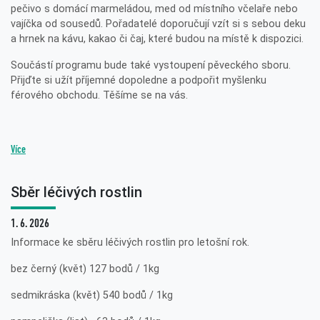
pečivo s domácí marmeládou, med od místního včelaře nebo
vajíčka od sousedů. Pořadatelé doporučují vzít si s sebou deku
a hrnek na kávu, kakao či čaj, které budou na místě k dispozici.
Součástí programu bude také vystoupení pěveckého sboru.
Přijďte si užít příjemné dopoledne a podpořit myšlenku
férového obchodu. Těšíme se na vás.
Více
Sběr léčivých rostlin
1. 6. 2026
Informace ke sběru léčivých rostlin pro letošní rok.
bez černý (květ) 127 bodů / 1kg
sedmikráska (květ) 540 bodů / 1kg