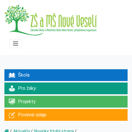
Škola
Pro žáky
Projekty
Povinné údaje
Aktuality
Novinky titulní strana