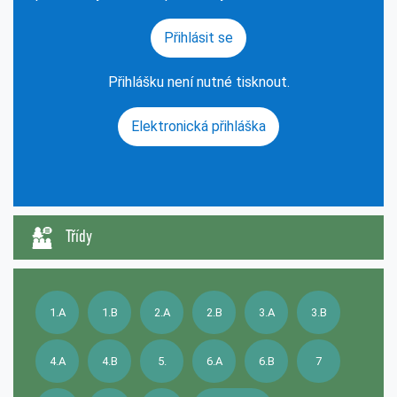
Přihlásit se
Přihlášku není nutné tisknout.
Elektronická přihláška
Třídy
1.A
1.B
2.A
2.B
3.A
3.B
4.A
4.B
5.
6.A
6.B
7