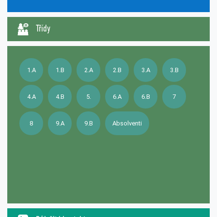
Třídy
1.A
1.B
2.A
2.B
3.A
3.B
4.A
4.B
5.
6.A
6.B
7
8
9.A
9.B
Absolventi