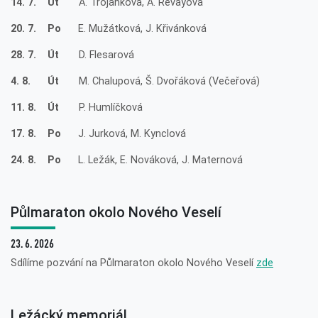
14. 7. Út
A. Trojánková, A. Revayová
20. 7. Po
E. Mužátková, J. Křivánková
28. 7. Út
D. Flesarová
4. 8. Út
M. Chalupová, Š. Dvořáková (Večeřová)
11. 8. Út
P. Humlíčková
17. 8. Po
J. Jurková, M. Kynclová
24. 8. Po
L. Ležák, E. Nováková, J. Maternová
Půlmaraton okolo Nového Veselí
23. 6. 2026
Sdílíme pozvání na Půlmaraton okolo Nového Veselí
zde
Ležácký memoriál