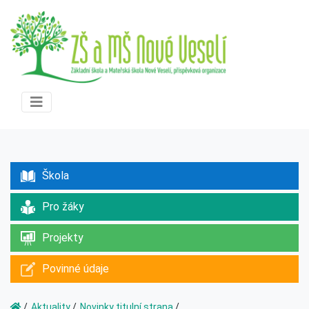
Škola
Pro žáky
Projekty
Povinné údaje
Aktuality
Novinky titulní strana