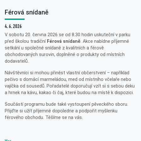
Férová snídaně
4. 6. 2026
V sobotu 20. června 2026 se od 8.30 hodin uskuteční v parku
před školou tradiční
Férová snídaně
. Akce nabídne příjemné
setkání u společné snídaně z kvalitních a férově
obchodovaných surovin, doplněné o produkty od místních
dodavatelů.
Návštěvníci si mohou přinést vlastní občerstvení – například
pečivo s domácí marmeládou, med od místního včelaře nebo
vajíčka od sousedů. Pořadatelé doporučují vzít si s sebou deku
a hrnek na kávu, kakao či čaj, které budou na místě k dispozici.
Součástí programu bude také vystoupení pěveckého sboru.
Přijďte si užít příjemné dopoledne a podpořit myšlenku
férového obchodu. Těšíme se na vás.