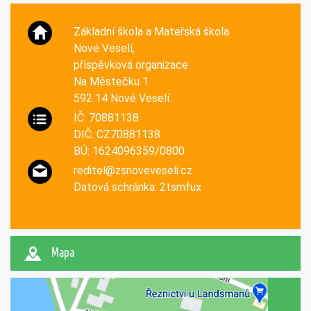
Základní škola a Mateřská škola
Nové Veselí,
příspěvková organizace
Na Městečku 1
592 14 Nové Veselí
IČ: 70881138
DIČ: CZ70881138
BÚ: 1624096359/0800
reditel@zsnoveveseli.cz
Datová schránka: 2tsmfux
Mapa