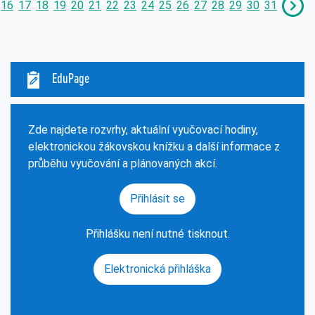
16
17
18
19
20
21
22
23
24
25
26
27
28
29
30
31
EduPage
Zde najdete rozvrhy, aktuální vyučovací hodiny,
elektronickou žákovskou knížku a další informace z
průběhu vyučování a plánovaných akcí.
Přihlásit se
Přihlášku není nutné tisknout.
Elektronická přihláška