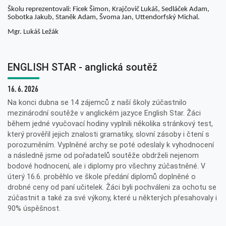
Školu reprezentovali: Ficek Šimon, Krajčovič Lukáš, Sedláček Adam,
Sobotka Jakub, Staněk Adam, Švoma Jan, Uttendorfský Michal.
Mgr. Lukáš Ležák
ENGLISH STAR - anglická soutěž
16. 6. 2026
Na konci dubna se 14 zájemců z naší školy zúčastnilo
mezinárodní soutěže v anglickém jazyce English Star. Žáci
během jedné vyučovací hodiny vyplnili několika stránkový test,
který prověřil jejich znalosti gramatiky, slovní zásoby i čtení s
porozuměním. Vyplněné archy se poté odeslaly k vyhodnocení
a následně jsme od pořadatelů soutěže obdrželi nejenom
bodové hodnocení, ale i diplomy pro všechny zúčastněné. V
úterý 16.6. proběhlo ve škole předání diplomů doplněné o
drobné ceny od paní učitelek. Žáci byli pochváleni za ochotu se
zúčastnit a také za své výkony, které u některých přesahovaly i
90% úspěšnost.