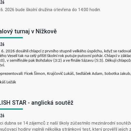
026
.6. 2026 bude školní družina otevřena do 14:00 hodin.
alový turnaj v Nížkově
026
 6. 2026 dosáhli chlapci z prvního stupně velkého úspěchu, když se radovali
ho Veselí tak na celý příští školní rok putuje putovní pohár. Chlapci v zákl
:0), v semifinále pak Bohdalov (3:2) a ve finále Sázavu (5:3). Děkuji chlapc
tví.
eprezentovali: Ficek Šimon, Krajčovič Lukáš, Sedláček Adam, Sobotka Jaku
káš Ležák
ISH STAR - anglická soutěž
026
ci dubna se 14 zájemců z naší školy zúčastnilo mezinárodní soutěže
yučovací hodiny vyplnili několika stránkový test, který prověřil jejich 