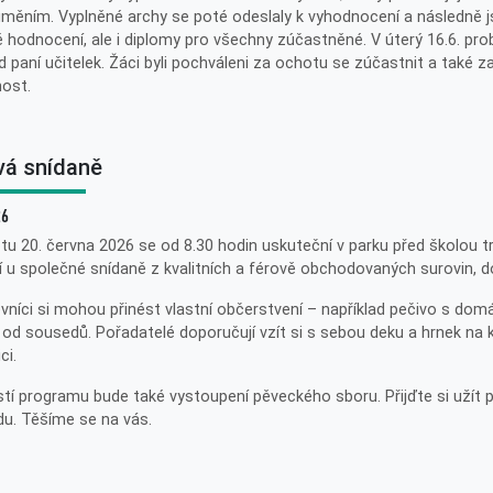
měním. Vyplněné archy se poté odeslaly k vyhodnocení a následně 
 hodnocení, ale i diplomy pro všechny zúčastněné. V úterý 16.6. pr
 paní učitelek. Žáci byli pochváleni za ochotu se zúčastnit a také z
ost.
vá snídaně
26
tu 20. června 2026 se od 8.30 hodin uskuteční v parku před školou t
í u společné snídaně z kvalitních a férově obchodovaných surovin, 
vníci si mohou přinést vlastní občerstvení – například pečivo s do
 od sousedů. Pořadatelé doporučují vzít si s sebou deku a hrnek na k
ci.
tí programu bude také vystoupení pěveckého sboru. Přijďte si užít
u. Těšíme se na vás.