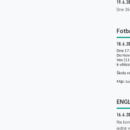
19. 6. 2
Dne 26
Fotb
18. 6. 2
Dne 17.
Do Nové
Ves (11
k vítězs
Školu r
Mgr. Lu
ENGL
16. 6. 2
Na kon
jedné v