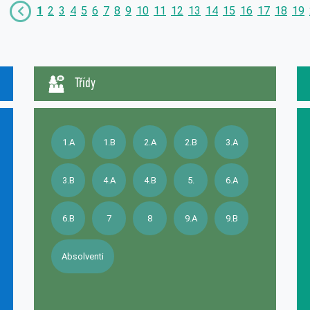
1
2
3
4
5
6
7
8
9
10
11
12
13
14
15
16
17
18
19
Třídy
1.A
1.B
2.A
2.B
3.A
3.B
4.A
4.B
5.
6.A
6.B
7
8
9.A
9.B
Absolventi