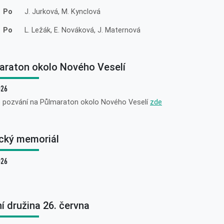
. Po
J. Jurková, M. Kynclová
. Po
L. Ležák, E. Nováková, J. Maternová
araton okolo Nového Veselí
026
e pozvání na Půlmaraton okolo Nového Veselí
zde
cký memoriál
026
í družina 26. června