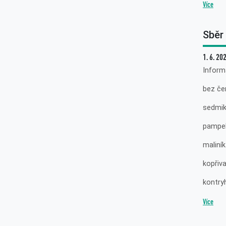
Více
Sběr 
1. 6. 20
Informa
bez če
sedmik
pampel
maliník
kopřiv
kontry
Více