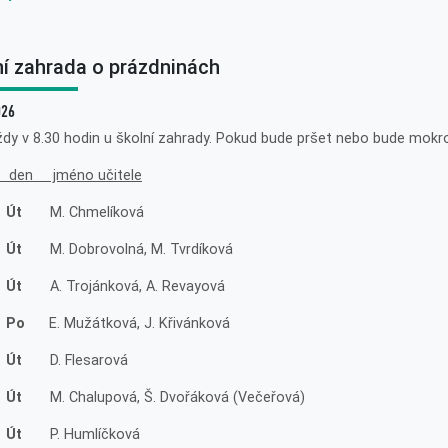
ní zahrada o prázdninách
026
ždy v 8.30 hodin u školní zahrady. Pokud bude pršet nebo bude mokro
 den jméno učitele
 Út
M. Chmelíková
 Út
M. Dobrovolná, M. Tvrdíková
 Út
A. Trojánková, A. Revayová
. Po
E. Mužátková, J. Křivánková
 Út
D. Flesarová
 Út
M. Chalupová, Š. Dvořáková (Večeřová)
 Út
P. Humlíčková