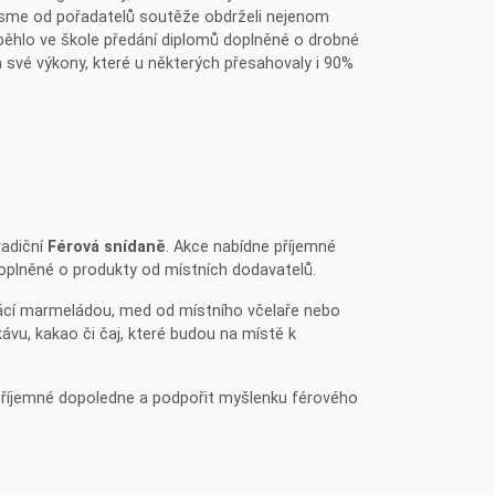
jsme od pořadatelů soutěže obdrželi nejenom
oběhlo ve škole předání diplomů doplněné o drobné
a své výkony, které u některých přesahovaly i 90%
radiční
Férová snídaně
. Akce nabídne příjemné
doplněné o produkty od místních dodavatelů.
mácí marmeládou, med od místního včelaře nebo
ávu, kakao či čaj, které budou na místě k
 příjemné dopoledne a podpořit myšlenku férového