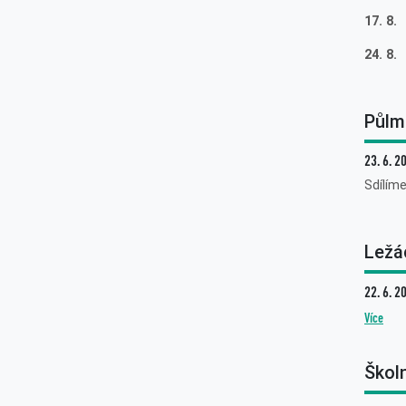
17. 8
24. 8
Půlm
23. 6. 2
Sdílím
Ležá
22. 6. 2
Více
Školn