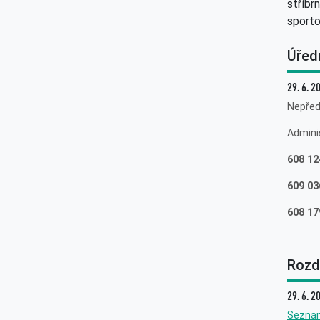
stříbr
sporto
Úřed
29. 6. 2
Nepřed
Admini
608 12
609 03
608 17
Rozdě
29. 6. 2
Sezna