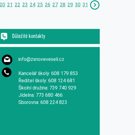
20
21
22
23
24
25
26
27
28
29
30
31
Důležité kontakty
info@zsnoveveseli.cz
Kancelář školy: 608 179 853
Ředitel školy: 608 124 681
Školní družina: 739 740 929
Jídelna: 773 680 466
Sborovna: 608 224 823