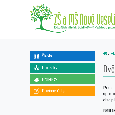
Ak
Škola
Dvě
Pro žáky
Projekty
Posled
Povinné údaje
sporto
discip
Naši š