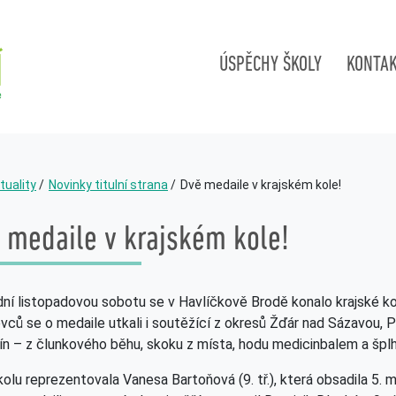
ÚSPĚCHY ŠKOLY
KONTA
tuality
Novinky titulní strana
Dvě medaile v krajském kole!
 medaile v krajském kole!
ní listopadovou sobotu se v Havlíčkově Brodě konalo krajské k
vců se o medaile utkali i soutěžící z okresů Žďár nad Sázavou, 
lín – z člunkového běhu, skoku z místa, hodu medicinbalem a šplh
kolu reprezentovala Vanesa Bartoňová (9. tř.), která obsadila 5. m