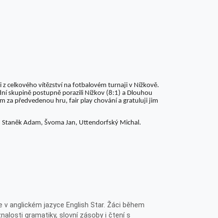
 z celkového vítězství na fotbalovém turnaji v Nížkově.
adní skupině postupně porazili Nížkov (8:1) a Dlouhou
ům za předvedenou hru, fair play chování a gratuluji jim
b, Staněk Adam, Švoma Jan, Uttendorfský Michal.
 v anglickém jazyce English Star. Žáci během
znalosti gramatiky, slovní zásoby i čtení s