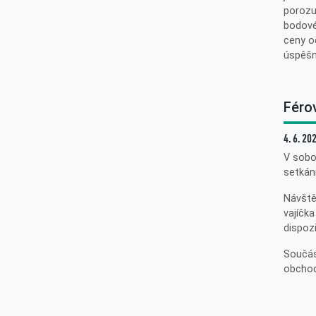
porozu
bodové
ceny od
úspěšn
Féro
4. 6. 20
V sobo
setkán
Návště
vajíčka
dispozi
Součás
obchod