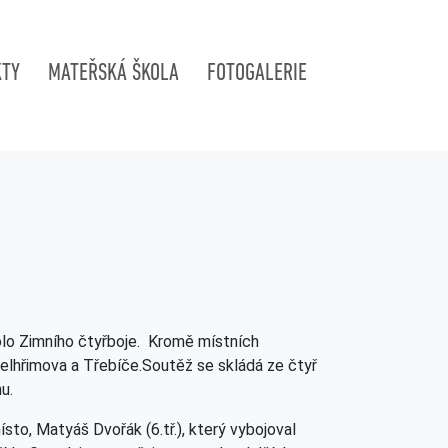
KTY
MATEŘSKÁ ŠKOLA
FOTOGALERIE
olo Zimního čtyřboje. Kromě místních
Pelhřimova a Třebíče.Soutěž se skládá ze čtyř
u.
ísto, Matyáš Dvořák (6.tř.), který vybojoval