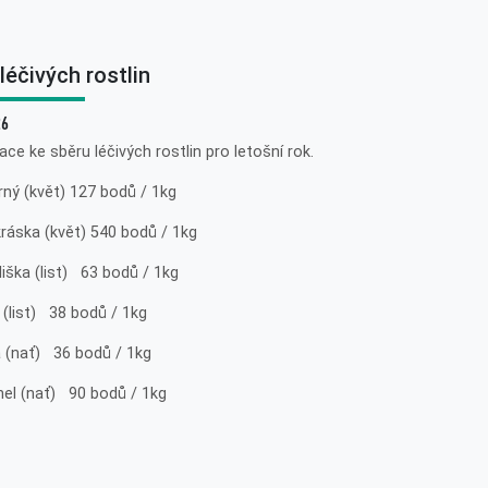
léčivých rostlin
26
ce ke sběru léčivých rostlin pro letošní rok.
rný (květ) 127 bodů / 1kg
ráska (květ) 540 bodů / 1kg
iška (list) 63 bodů / 1kg
 (list) 38 bodů / 1kg
a (nať) 36 bodů / 1kg
hel (nať) 90 bodů / 1kg