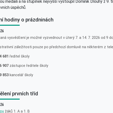
nou medaili a na stupínek nejvyšší vystoupil Dominik Dlouhý z 9. 
vních úspěchů.
ní hodiny o prázdninách
026
aná vysvědčení je možné vyzvednout v úterý 7. a 14. 7. 2026 od 9 do 
strativní záležitosti pouze po předchozí domluvě na některém z tele
4 681
ředitel školy
6 907
zástupce ředitele školy
9 853
kancelář školy
lení prvních tříd
026
my
žáků 1. A a 1. B