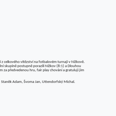
 z celkového vítězství na fotbalovém turnaji v Nížkově.
adní skupině postupně porazili Nížkov (8:1) a Dlouhou
ům za předvedenou hru, fair play chování a gratuluji jim
b, Staněk Adam, Švoma Jan, Uttendorfský Michal.