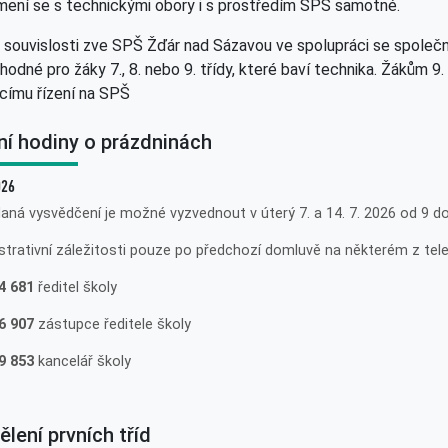
ení se s technickými obory i s prostředím SPŠ samotné.
 souvislosti zve SPŠ Žďár nad Sázavou ve spolupráci se spole
hodné pro žáky 7., 8. nebo 9. třídy, které baví technika. Žákům 9
acímu řízení na SPŠ
ní hodiny o prázdninách
026
aná vysvědčení je možné vyzvednout v úterý 7. a 14. 7. 2026 od 9 do 
strativní záležitosti pouze po předchozí domluvě na některém z tele
4 681
ředitel školy
6 907
zástupce ředitele školy
9 853
kancelář školy
lení prvních tříd