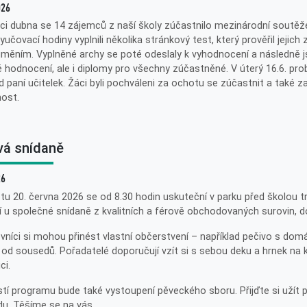
026
ci dubna se 14 zájemců z naší školy zúčastnilo mezinárodní soutěže
yučovací hodiny vyplnili několika stránkový test, který prověřil jejich 
měním. Vyplněné archy se poté odeslaly k vyhodnocení a následně 
 hodnocení, ale i diplomy pro všechny zúčastněné. V úterý 16.6. pr
 paní učitelek. Žáci byli pochváleni za ochotu se zúčastnit a také z
ost.
vá snídaně
26
tu 20. června 2026 se od 8.30 hodin uskuteční v parku před školou t
í u společné snídaně z kvalitních a férově obchodovaných surovin, 
vníci si mohou přinést vlastní občerstvení – například pečivo s do
 od sousedů. Pořadatelé doporučují vzít si s sebou deku a hrnek na k
ci.
tí programu bude také vystoupení pěveckého sboru. Přijďte si užít
u. Těšíme se na vás.