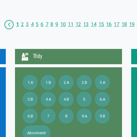
1
2
3
4
5
6
7
8
9
10
11
12
13
14
15
16
17
18
19
Třídy
1.A
1.B
2.A
2.B
3.A
3.B
4.A
4.B
5.
6.A
6.B
7
8
9.A
9.B
Absolventi