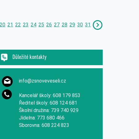
20
21
22
23
24
25
26
27
28
29
30
31
Důležité kontakty
info@zsnoveveseli.cz
Kancelář školy: 608 179 853
Ředitel školy: 608 124 681
Školní družina: 739 740 929
Jídelna: 773 680 466
Sborovna: 608 224 823