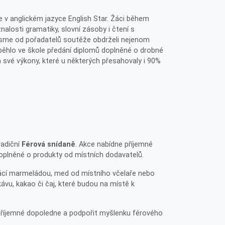
 v anglickém jazyce English Star. Žáci během
znalosti gramatiky, slovní zásoby i čtení s
jsme od pořadatelů soutěže obdrželi nejenom
oběhlo ve škole předání diplomů doplněné o drobné
a své výkony, které u některých přesahovaly i 90%
radiční
Férová snídaně
. Akce nabídne příjemné
doplněné o produkty od místních dodavatelů.
mácí marmeládou, med od místního včelaře nebo
ávu, kakao či čaj, které budou na místě k
 příjemné dopoledne a podpořit myšlenku férového