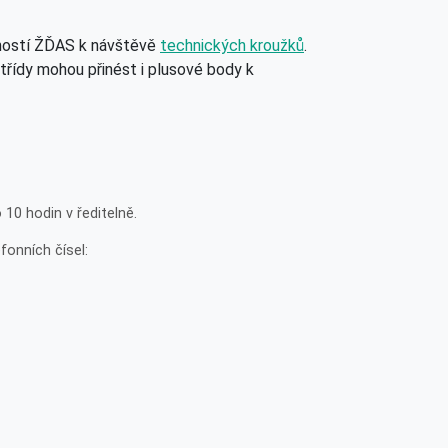
čností ŽĎAS k návštěvě
technických kroužků
.
. třídy mohou přinést i plusové body k
10 hodin v ředitelně.
fonních čísel: