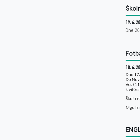
Školn
19. 6. 2
Dne 26
Fotb
18. 6. 2
Dne 17.
Do Nové
Ves (11
k vítězs
Školu r
Mgr. Lu
ENGL