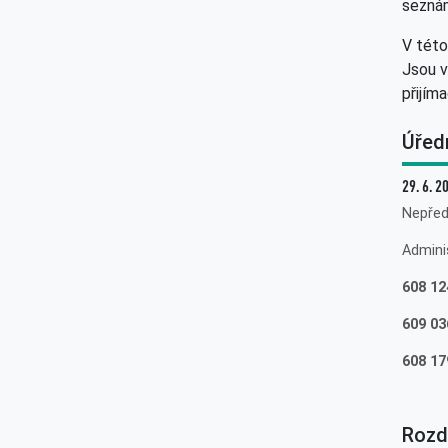
seznám
V této
Jsou v
přijím
Úřed
29. 6. 2
Nepřed
Admini
608 12
609 03
608 17
Rozdě