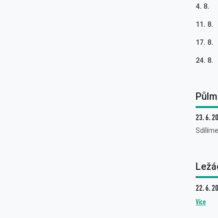
4. 8.
11. 8.
17. 8
24. 8
Půlm
23. 6. 2
Sdílím
Ležá
22. 6. 2
Více