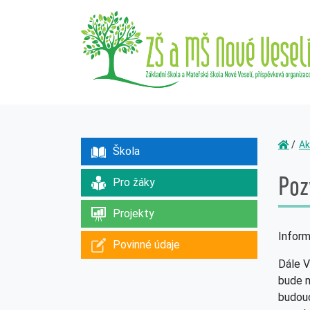
Ak
Škola
Poz
Pro žáky
Projekty
Inform
Povinné údaje
Dále 
bude m
budouc