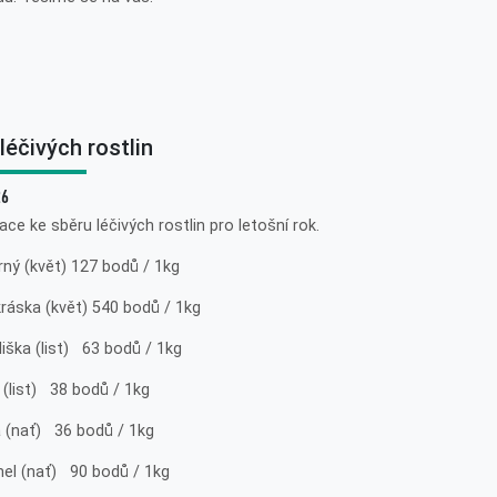
léčivých rostlin
26
ce ke sběru léčivých rostlin pro letošní rok.
rný (květ) 127 bodů / 1kg
ráska (květ) 540 bodů / 1kg
iška (list) 63 bodů / 1kg
 (list) 38 bodů / 1kg
a (nať) 36 bodů / 1kg
hel (nať) 90 bodů / 1kg