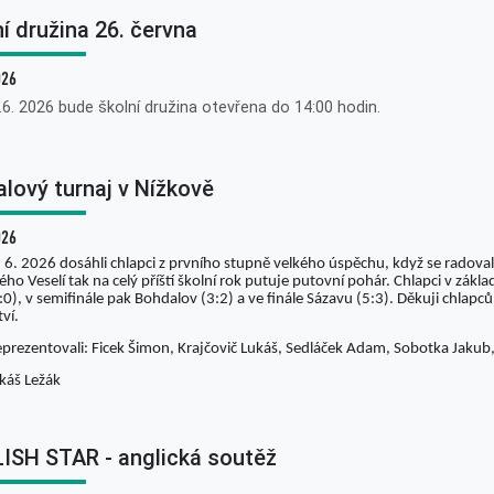
í družina 26. června
026
.6. 2026 bude školní družina otevřena do 14:00 hodin.
alový turnaj v Nížkově
026
 6. 2026 dosáhli chlapci z prvního stupně velkého úspěchu, když se radovali
ho Veselí tak na celý příští školní rok putuje putovní pohár. Chlapci v zákl
:0), v semifinále pak Bohdalov (3:2) a ve finále Sázavu (5:3). Děkuji chlapc
tví.
eprezentovali: Ficek Šimon, Krajčovič Lukáš, Sedláček Adam, Sobotka Jaku
káš Ležák
ISH STAR - anglická soutěž