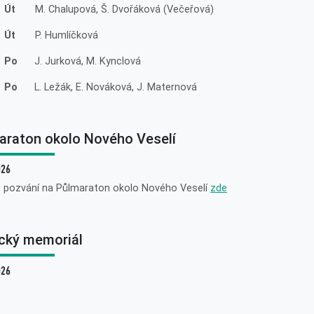
 Út
M. Chalupová, Š. Dvořáková (Večeřová)
 Út
P. Humlíčková
. Po
J. Jurková, M. Kynclová
. Po
L. Ležák, E. Nováková, J. Maternová
araton okolo Nového Veselí
026
e pozvání na Půlmaraton okolo Nového Veselí
zde
cký memoriál
026