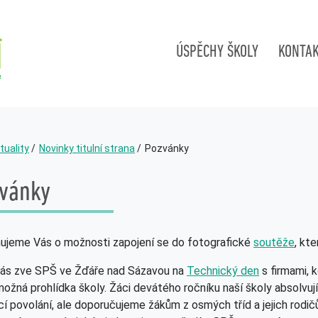
ÚSPĚCHY ŠKOLY
KONTA
tuality
Novinky titulní strana
Pozvánky
vánky
ujeme Vás o možnosti zapojení se do fotografické
soutěže
, kt
Vás zve SPŠ ve Žďáře nad Sázavou na
Technický den
s firmami, 
ožná prohlídka školy. Žáci devátého ročníku naší školy absolvují
í povolání, ale doporučujeme žákům z osmých tříd a jejich rod