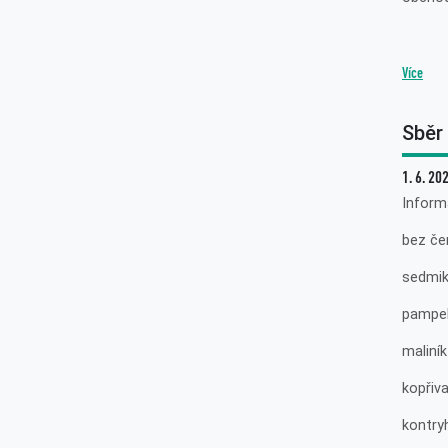
Více
Sběr 
1. 6. 20
Informa
bez če
sedmik
pampel
maliník
kopřiv
kontry