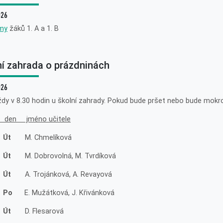
026
my
žáků 1. A a 1. B
ní zahrada o prázdninách
026
ždy v 8.30 hodin u školní zahrady. Pokud bude pršet nebo bude mokro
 den jméno učitele
 Út
M. Chmelíková
 Út
M. Dobrovolná, M. Tvrdíková
 Út
A. Trojánková, A. Revayová
. Po
E. Mužátková, J. Křivánková
 Út
D. Flesarová