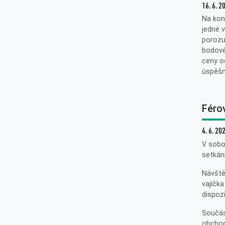
16. 6. 2
Na kon
jedné v
porozu
bodové
ceny od
úspěšn
Féro
4. 6. 20
V sobo
setkán
Návště
vajíčka
dispozi
Součás
obchod