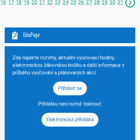
16
17
18
19
20
21
22
23
24
25
26
27
28
29
30
31
EduPage
Zde najdete rozvrhy, aktuální vyučovací hodiny,
elektronickou žákovskou knížku a další informace z
průběhu vyučování a plánovaných akcí.
Přihlásit se
Přihlášku není nutné tisknout.
Elektronická přihláška