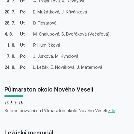
14. 7. Út
A. Trojánková, A. Revayová
20. 7. Po
E. Mužátková, J. Křivánková
28. 7. Út
D. Flesarová
4. 8. Út
M. Chalupová, Š. Dvořáková (Večeřová)
11. 8. Út
P. Humlíčková
17. 8. Po
J. Jurková, M. Kynclová
24. 8. Po
L. Ležák, E. Nováková, J. Maternová
Půlmaraton okolo Nového Veselí
23. 6. 2026
Sdílíme pozvání na Půlmaraton okolo Nového Veselí
zde
Ležácký memoriál