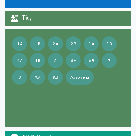
Třídy
1.A
1.B
2.A
2.B
3.A
3.B
4.A
4.B
5.
6.A
6.B
7
8
9.A
9.B
Absolventi