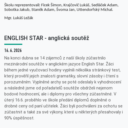
Školu reprezentovali: Ficek Šimon, Krajčovič Lukáš, Sedláček Adam,
Sobotka Jakub, Staněk Adam, Švoma Jan, Uttendorfský Michal.
Mgr. Lukáš Ležák
ENGLISH STAR - anglická soutěž
16. 6. 2026
Na konci dubna se 14 zájemců z naší školy zúčastnilo
mezinárodní soutěže v anglickém jazyce English Star. Žáci
během jedné vyučovací hodiny vyplnili několika stránkový test,
který prověřil jejich znalosti gramatiky, slovní zásoby i čtení s
porozuměním. Vyplněné archy se poté odeslaly k vyhodnocení
a následně jsme od pořadatelů soutěže obdrželi nejenom
bodové hodnocení, ale i diplomy pro všechny zúčastněné. V
úterý 16.6. proběhlo ve škole předání diplomů doplněné o
drobné ceny od paní učitelek. Žáci byli pochváleni za ochotu se
zúčastnit a také za své výkony, které u některých přesahovaly i
90% úspěšnost.