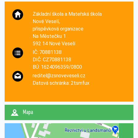
Základní škola a Mateřská škola
Nové Veselí,
příspěvková organizace
Na Městečku 1
592 14 Nové Veselí
IČ: 70881138
DIČ: CZ70881138
BÚ: 1624096359/0800
reditel@zsnoveveseli.cz
Datová schránka: 2tsmfux
Mapa