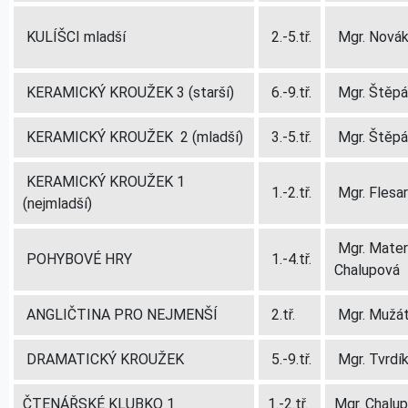
KULÍŠCI mladší
2.-5.tř.
Mgr. Nová
KERAMICKÝ KROUŽEK 3 (starší)
6.-9.tř.
Mgr. Štěp
KERAMICKÝ KROUŽEK 2 (mladší)
3.-5.tř.
Mgr. Štěp
KERAMICKÝ KROUŽEK 1
1.-2.tř.
Mgr. Flesa
(nejmladší)
Mgr. Mater
POHYBOVÉ HRY
1.-4.tř.
Chalupová
ANGLIČTINA PRO NEJMENŠÍ
2.tř.
Mgr. Mužá
DRAMATICKÝ KROUŽEK
5.-9.tř.
Mgr. Tvrdí
ČTENÁŘSKÉ KLUBKO 1
1.-2.tř.
Mgr. Chalu