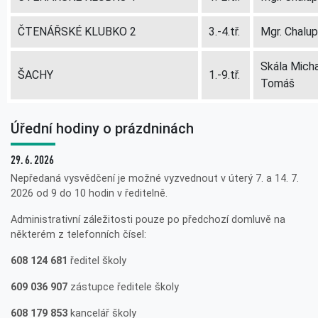
ČTENÁŘSKÉ KLUBKO 2
3.-4.tř.
Mgr. Chalu
Skála Micha
ŠACHY
1.-9.tř.
Tomáš
Úřední hodiny o prázdninách
29. 6. 2026
Nepředaná vysvědčení je možné vyzvednout v úterý 7. a 14. 7.
2026 od 9 do 10 hodin v ředitelně.
Administrativní záležitosti pouze po předchozí domluvě na
některém z telefonních čísel:
608 124 681
ředitel školy
609 036 907
zástupce ředitele školy
608 179 853
kancelář školy