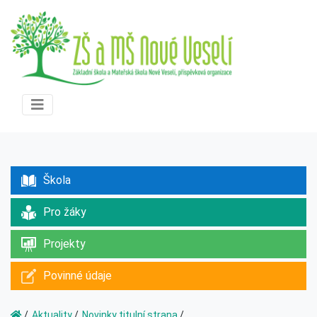
Škola
Pro žáky
Projekty
Povinné údaje
Aktuality
Novinky titulní strana