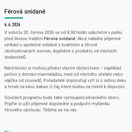
Férová snídaně
4. 6. 2026
V sobotu 20. června 2026 se od 8.30 hodin uskuteční v parku
před školou tradiční
Férová snídaně
. Akce nabídne příjemné
setkání u společné snídaně z kvalitních a férově
obchodovaných surovin, doplněné o produkty od místních
dodavatelů.
Návštěvníci si mohou přinést vlastní občerstvení – například
pečivo s domácí marmeládou, med od místního včelaře nebo
vajíčka od sousedů. Pořadatelé doporučují vzít si s sebou deku
a hrnek na kávu, kakao či čaj, které budou na místě k dispozici.
Součástí programu bude také vystoupení pěveckého sboru.
Přijďte si užít příjemné dopoledne a podpořit myšlenku
férového obchodu. Těšíme se na vás.