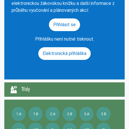
elektronickou žákovskou knížku a další informace z
průběhu vyučování a plánovaných akcí.
Přihlásit se
Přihlášku není nutné tisknout.
Elektronická přihláška
Třídy
1.A
1.B
2.A
2.B
3.A
3.B