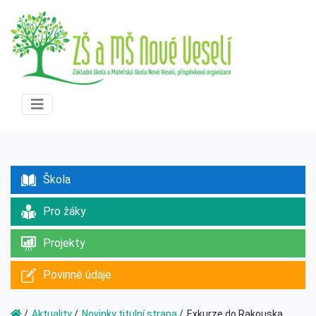
Škola
Pro žáky
Projekty
Povinné údaje
Aktuality
Novinky titulní strana
Exkurze do Rakouska