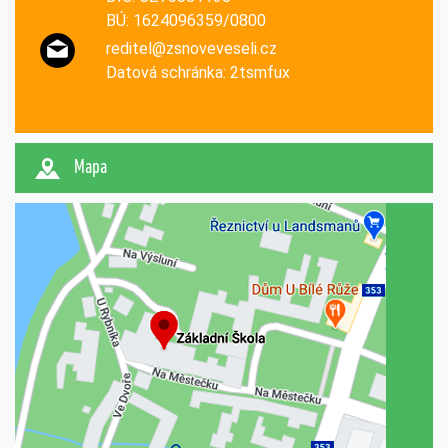
BÚ: 1624096359/0800
reditel@zsnoveveseli.cz
Datová schránka: 2tsmfux
Mapa