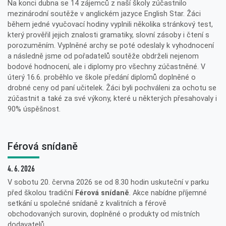
Na konci dubna se 14 zájemců z naší školy zúčastnilo
mezinárodní soutěže v anglickém jazyce English Star. Žáci
během jedné vyučovací hodiny vyplnili několika stránkový test,
který prověřil jejich znalosti gramatiky, slovní zásoby i čtení s
porozuměním. Vyplněné archy se poté odeslaly k vyhodnocení
a následně jsme od pořadatelů soutěže obdrželi nejenom
bodové hodnocení, ale i diplomy pro všechny zúčastněné. V
úterý 16.6. proběhlo ve škole předání diplomů doplněné o
drobné ceny od paní učitelek. Žáci byli pochváleni za ochotu se
zúčastnit a také za své výkony, které u některých přesahovaly i
90% úspěšnost.
Férová snídaně
4. 6. 2026
V sobotu 20. června 2026 se od 8.30 hodin uskuteční v parku
před školou tradiční
Férová snídaně
. Akce nabídne příjemné
setkání u společné snídaně z kvalitních a férově
obchodovaných surovin, doplněné o produkty od místních
dodavatelů.