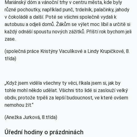
Mariánský dóm a vánoční trhy v centru města, kde byly
různé pochoutky, například punč, trdelník, palačinky, jahody
v čokoládě a další. Poté se všichni společně vydali k
autobusu a odjeli domů. Žákům se výlet moc líbil a určitě si
každý odnáší spoustu nových zážitků. Příští rok bychom jeli
zase.
(společná práce Kristýny Vaculíkové a Lindy Krupičkové, 8.
třída)
„Když jsem viděla všechny ty věci, říkala jsem si, jak by
tohle mohl někdo udělat. Všichni tito lidé si zaslouží velký
obdiv, protože trpěli za lepší budoucnost, ve které ovšem
nemohou žít.“
(Anežka Jurková, 8.třída)
Úřední hodiny o prázdninách