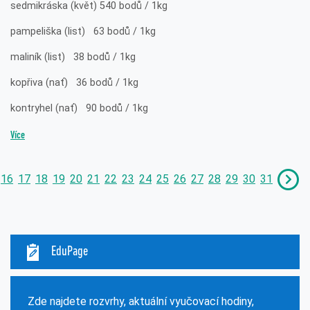
sedmikráska (květ) 540 bodů / 1kg
pampeliška (list) 63 bodů / 1kg
maliník (list) 38 bodů / 1kg
kopřiva (nať) 36 bodů / 1kg
kontryhel (nať) 90 bodů / 1kg
Více
16
17
18
19
20
21
22
23
24
25
26
27
28
29
30
31
EduPage
Zde najdete rozvrhy, aktuální vyučovací hodiny,