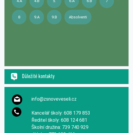
4.A
4.B
5.
6.A
6.B
7
8
9.A
9.B
Absolventi
Důležité kontakty
info@zsnoveveseli.cz
Kancelář školy: 608 179 853
Ředitel školy: 608 124 681
Školní družina: 739 740 929