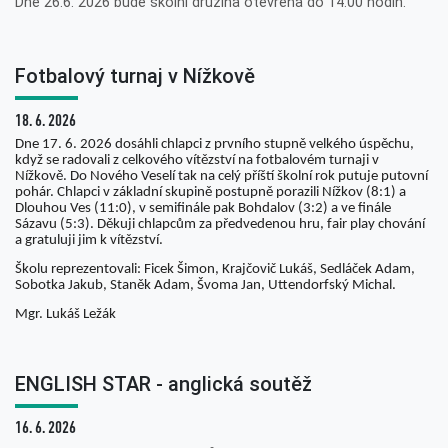
Dne 26.6. 2026 bude školní družina otevřena do 14:00 hodin.
Fotbalový turnaj v Nížkově
18. 6. 2026
Dne 17. 6. 2026 dosáhli chlapci z prvního stupně velkého úspěchu,
když se radovali z celkového vítězství na fotbalovém turnaji v
Nížkově. Do Nového Veselí tak na celý příští školní rok putuje putovní
pohár. Chlapci v základní skupině postupně porazili Nížkov (8:1) a
Dlouhou Ves (11:0), v semifinále pak Bohdalov (3:2) a ve finále
Sázavu (5:3). Děkuji chlapcům za předvedenou hru, fair play chování
a gratuluji jim k vítězství.
Školu reprezentovali: Ficek Šimon, Krajčovič Lukáš, Sedláček Adam,
Sobotka Jakub, Staněk Adam, Švoma Jan, Uttendorfský Michal.
Mgr. Lukáš Ležák
ENGLISH STAR - anglická soutěž
16. 6. 2026