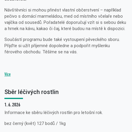
Návštěvníci si mohou přinést vlastní občerstvení – například
pečivo s domácí marmeládou, med od místního včelaře nebo
vajíčka od sousedů. Pořadatelé doporučují vzít si s sebou deku
a hrnek na kávu, kakao či čaj, které budou na místě k dispozici.
Součástí programu bude také vystoupení pěveckého sboru.
Přijďte si užít příjemné dopoledne a podpořit myšlenku
férového obchodu. Těšíme se na vás.
Více
Sběr léčivých rostlin
1. 6. 2026
Informace ke sběru léčivých rostlin pro letošní rok.
bez černý (květ) 127 bodů / 1kg