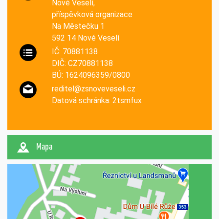
Nové Veselí,
příspěvková organizace
Na Městečku 1
592 14 Nové Veselí
IČ: 70881138
DIČ: CZ70881138
BÚ: 1624096359/0800
reditel@zsnoveveseli.cz
Datová schránka: 2tsmfux
Mapa