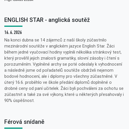
ENGLISH STAR - anglická soutěž
16. 6. 2026
Na konci dubna se 14 zájemců z naší školy zúčastnilo
mezinárodní soutěže v anglickém jazyce English Star. Žáci
během jedné vyučovací hodiny vyplnili několika stránkový test,
který prověřil jejich znalosti gramatiky, slovní zásoby i čtení s
porozuměním. Vyplněné archy se poté odeslaly k vyhodnocení
a následně jsme od pořadatelů soutěže obdrželi nejenom
bodové hodnocení, ale i diplomy pro všechny zúčastněné. V
úterý 16.6. proběhlo ve škole předání diplomů doplněné o
drobné ceny od paní učitelek. Žáci byli pochváleni za ochotu se
zúčastnit a také za své výkony, které u některých přesahovaly i
90% úspěšnost.
Férová snídaně