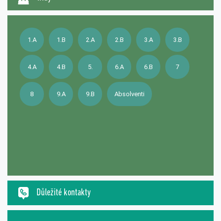
1.A
1.B
2.A
2.B
3.A
3.B
4.A
4.B
5.
6.A
6.B
7
8
9.A
9.B
Absolventi
Důležité kontakty