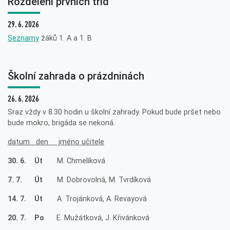
Rozdělení prvních tříd
29. 6. 2026
Seznamy
žáků 1. A a 1. B
Školní zahrada o prázdninách
26. 6. 2026
Sraz vždy v 8.30 hodin u školní zahrady. Pokud bude pršet nebo
bude mokro, brigáda se nekoná.
datum den jméno učitele
30. 6. Út
M. Chmelíková
7. 7. Út
M. Dobrovolná, M. Tvrdíková
14. 7. Út
A. Trojánková, A. Revayová
20. 7. Po
E. Mužátková, J. Křivánková