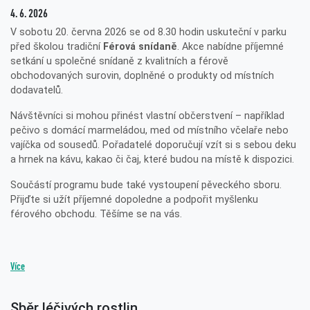
4. 6. 2026
V sobotu 20. června 2026 se od 8.30 hodin uskuteční v parku
před školou tradiční
Férová snídaně
. Akce nabídne příjemné
setkání u společné snídaně z kvalitních a férově
obchodovaných surovin, doplněné o produkty od místních
dodavatelů.
Návštěvníci si mohou přinést vlastní občerstvení – například
pečivo s domácí marmeládou, med od místního včelaře nebo
vajíčka od sousedů. Pořadatelé doporučují vzít si s sebou deku
a hrnek na kávu, kakao či čaj, které budou na místě k dispozici.
Součástí programu bude také vystoupení pěveckého sboru.
Přijďte si užít příjemné dopoledne a podpořit myšlenku
férového obchodu. Těšíme se na vás.
Více
Sběr léčivých rostlin