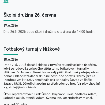
Více
Školní družina 26. června
19. 6. 2026
Dne 26.6. 2026 bude školní družina otevřena do 14:00 hodin.
Fotbalový turnaj v Nížkově
18. 6. 2026
Dne 17. 6. 2026 dosáhli chlapci z prvního stupně velkého úspěchu,
když se radovali z celkového vítězství na fotbalovém turnaji v
Nížkově. Do Nového Veselí tak na celý příští školní rok putuje putovní
pohár. Chlapci v základní skupině postupně porazili Nížkov (8:1) a
Dlouhou Ves (11:0), v semifinále pak Bohdalov (3:2) a ve finále
Sázavu (5:3). Děkuji chlapcům za předvedenou hru, fair play chování
a gratuluji jim k vítězství.
Školu reprezentovali: Ficek Šimon, Krajčovič Lukáš, Sedláček Adam,
Sobotka Jakub, Staněk Adam, Švoma Jan, Uttendorfský Michal.
Mgr. Lukáš Ležák