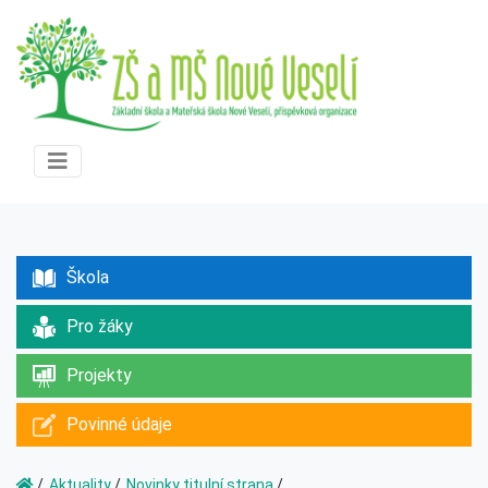
Škola
Pro žáky
Projekty
Povinné údaje
Aktuality
Novinky titulní strana