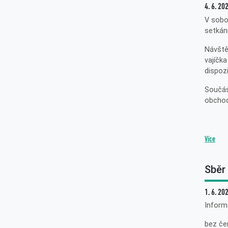
4. 6. 20
V sobo
setkán
Návště
vajíčka
dispozi
Součás
obchod
Více
Sběr 
1. 6. 20
Informa
bez če