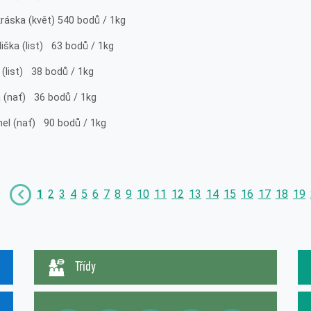
ráska (květ) 540 bodů / 1kg
iška (list) 63 bodů / 1kg
 (list) 38 bodů / 1kg
a (nať) 36 bodů / 1kg
hel (nať) 90 bodů / 1kg
1
2
3
4
5
6
7
8
9
10
11
12
13
14
15
16
17
18
19
Třídy