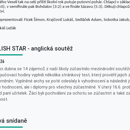
ho Veselí tak na celý příští školní rok putuje putovní pohár. Chlapci v zákl
:0), v semifinále pak Bohdalov (3:2) a ve finále Sázavu (5:3). Děkuji chlapc
tví.
eprezentovali: Ficek Šimon, Krajčovič Lukáš, Sedláček Adam, Sobotka Jaku
káš Ležák
ISH STAR - anglická soutěž
026
ci dubna se 14 zájemců z naší školy zúčastnilo mezinárodní soutěže
yučovací hodiny vyplnili několika stránkový test, který prověřil jejich 
měním. Vyplněné archy se poté odeslaly k vyhodnocení a následně 
 hodnocení, ale i diplomy pro všechny zúčastněné. V úterý 16.6. pr
 paní učitelek. Žáci byli pochváleni za ochotu se zúčastnit a také z
ost.
vá snídaně