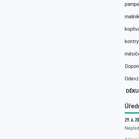
pamp
mal
kop
kon
měsíče
Doporu
Odevz
DĚKU
Úřed
29. 6. 2
Nepřed