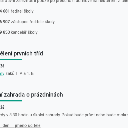
strativní záležitosti pouze po předchozí domluvě na některém z tele
4 681
ředitel školy
6 907
zástupce ředitele školy
9 853
kancelář školy
lení prvních tříd
026
my
žáků 1. A a 1. B
ní zahrada o prázdninách
026
ždy v 8.30 hodin u školní zahrady. Pokud bude pršet nebo bude mokro
 den jméno učitele