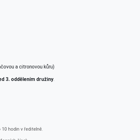
čovou a citronovou kůru)
ed 3. oddělením družiny
.
10 hodin v ředitelně.