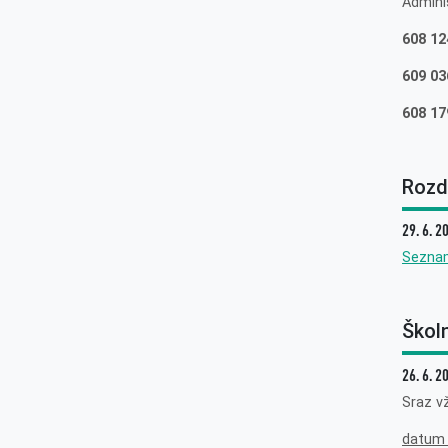
Admini
608 12
609 03
608 17
Rozdě
29. 6. 2
Sezna
Škol
26. 6. 2
Sraz v
datum