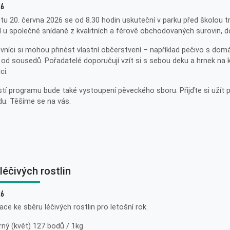
26
tu 20. června 2026 se od 8.30 hodin uskuteční v parku před školou t
í u společné snídaně z kvalitních a férově obchodovaných surovin, 
vníci si mohou přinést vlastní občerstvení – například pečivo s do
 od sousedů. Pořadatelé doporučují vzít si s sebou deku a hrnek na k
ci.
tí programu bude také vystoupení pěveckého sboru. Přijďte si užít
u. Těšíme se na vás.
léčivých rostlin
26
ce ke sběru léčivých rostlin pro letošní rok.
rný (květ) 127 bodů / 1kg