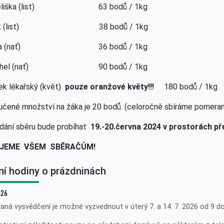
eliška (list) 63 bodů / 1kg
iník (list) 38 bodů / 1kg
řiva (nať) 36 bodů / 1kg
tryhel (nať) 90 bodů / 1kg
k lékařský (květ)
pouze oranžové květy!!!
180 bodů / 1kg
čené množství na žáka je 20 bodů. (celoročně sbíráme pomeran
dání sběru bude probíhat
19.-20.června 2024 v prostorách př
JEME VŠEM SBĚRAČŮM!
ní hodiny o prázdninách
026
aná vysvědčení je možné vyzvednout v úterý 7. a 14. 7. 2026 od 9 do 