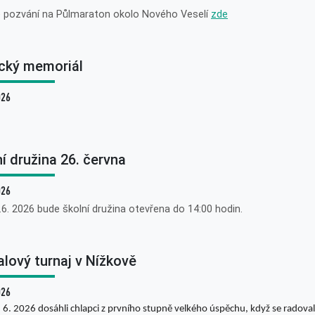
e pozvání na Půlmaraton okolo Nového Veselí
zde
cký memoriál
026
í družina 26. června
026
.6. 2026 bude školní družina otevřena do 14:00 hodin.
alový turnaj v Nížkově
026
 6. 2026 dosáhli chlapci z prvního stupně velkého úspěchu, když se radovali