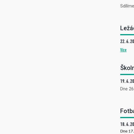
Sdílím
Ležá
22. 6. 2
Více
Školn
19. 6. 2
Dne 26
Fotb
18. 6. 2
Dne 17.