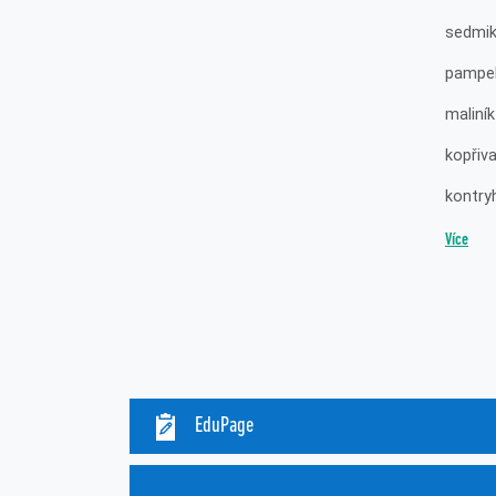
sedmik
pampel
maliník
kopřiv
kontry
Více
EduPage