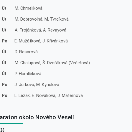
 Út
M. Chmelíková
 Út
M. Dobrovolná, M. Tvrdíková
 Út
A. Trojánková, A. Revayová
. Po
E. Mužátková, J. Křivánková
 Út
D. Flesarová
 Út
M. Chalupová, Š. Dvořáková (Večeřová)
 Út
P. Humlíčková
. Po
J. Jurková, M. Kynclová
. Po
L. Ležák, E. Nováková, J. Maternová
araton okolo Nového Veselí
026