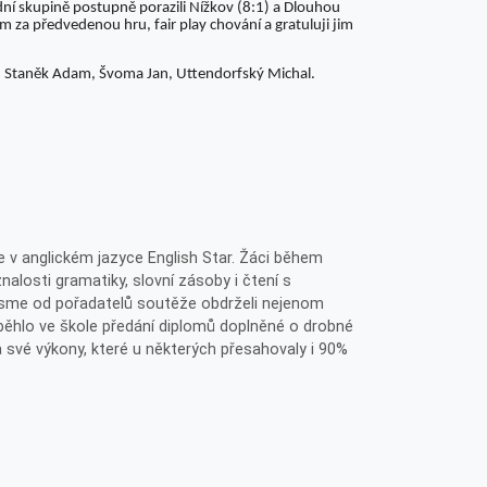
adní skupině postupně porazili Nížkov (8:1) a Dlouhou
ům za předvedenou hru, fair play chování a gratuluji jim
b, Staněk Adam, Švoma Jan, Uttendorfský Michal.
 v anglickém jazyce English Star. Žáci během
znalosti gramatiky, slovní zásoby i čtení s
jsme od pořadatelů soutěže obdrželi nejenom
oběhlo ve škole předání diplomů doplněné o drobné
a své výkony, které u některých přesahovaly i 90%