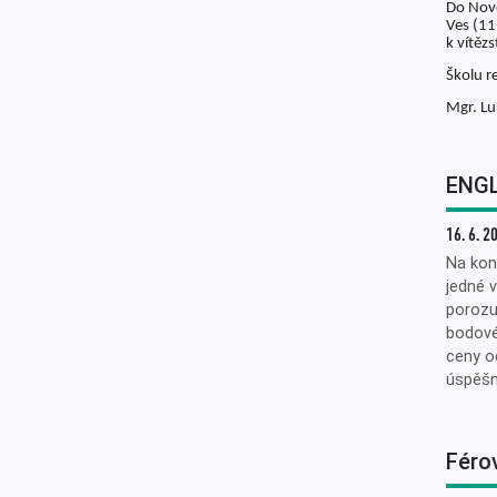
Do Nové
Ves (11
k vítězs
Školu r
Mgr. Lu
ENGL
16. 6. 2
Na kon
jedné v
porozu
bodové
ceny od
úspěšn
Féro