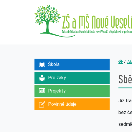
Ak
Škola
Sbě
Pro žáky
Projekty
Již tr
Povinné údaje
bez 
sedm