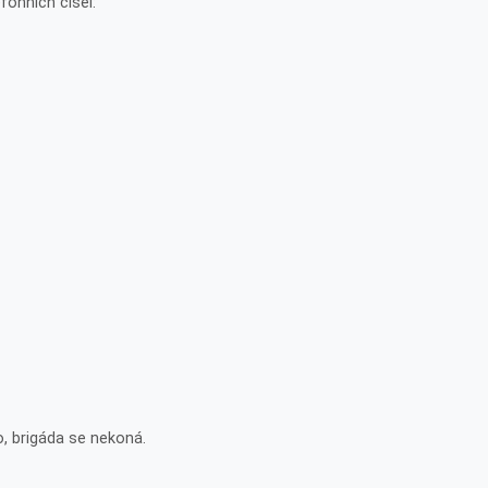
fonních čísel:
, brigáda se nekoná.