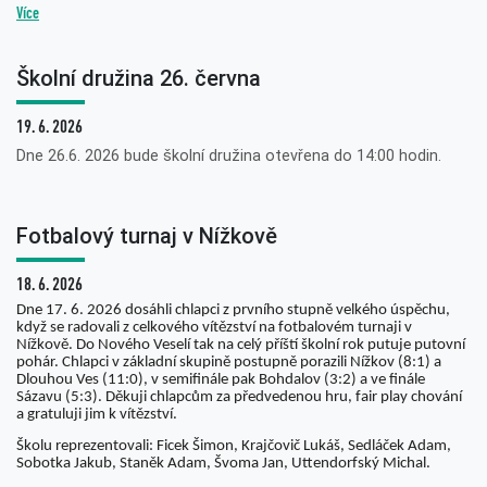
Více
Školní družina 26. června
19. 6. 2026
Dne 26.6. 2026 bude školní družina otevřena do 14:00 hodin.
Fotbalový turnaj v Nížkově
18. 6. 2026
Dne 17. 6. 2026 dosáhli chlapci z prvního stupně velkého úspěchu,
když se radovali z celkového vítězství na fotbalovém turnaji v
Nížkově. Do Nového Veselí tak na celý příští školní rok putuje putovní
pohár. Chlapci v základní skupině postupně porazili Nížkov (8:1) a
Dlouhou Ves (11:0), v semifinále pak Bohdalov (3:2) a ve finále
Sázavu (5:3). Děkuji chlapcům za předvedenou hru, fair play chování
a gratuluji jim k vítězství.
Školu reprezentovali: Ficek Šimon, Krajčovič Lukáš, Sedláček Adam,
Sobotka Jakub, Staněk Adam, Švoma Jan, Uttendorfský Michal.