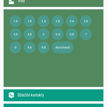
Třídy
1.A
1.B
2.A
2.B
3.A
3.B
4.A
4.B
5.
6.A
6.B
7
8
9.A
9.B
Absolventi
Důležité kontakty