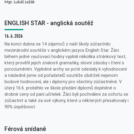
Mgr. Lukáš Ležák
ENGLISH STAR - anglická soutěž
16. 6. 2026
Na konci dubna se 14 zájemců z naší školy zúčastnilo
mezinárodní soutěže v anglickém jazyce English Star. Žáci
během jedné vyučovací hodiny vyplnili několika stránkový test,
který prověřil jejich znalosti gramatiky, slovní zásoby i čtení s
porozuměním. Vyplněné archy se poté odeslaly k vyhodnocení
a následně jsme od pořadatelů soutěže obdrželi nejenom
bodové hodnocení, ale i diplomy pro všechny zúčastněné. V
úterý 16.6. proběhlo ve škole předání diplomů doplněné o
drobné ceny od paní učitelek. Žáci byli pochváleni za ochotu se
zúčastnit a také za své výkony, které u některých přesahovaly i
90% úspěšnost.
Férová snídaně