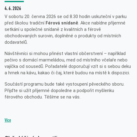
4. 6. 2026
V sobotu 20. června 2026 se od 8.30 hodin uskuteční v parku
před školou tradiční
Férová snídaně
. Akce nabídne příjemné
setkání u společné snídaně z kvalitních a férově
obchodovaných surovin, doplněné o produkty od místních
dodavatelů.
Návštěvníci si mohou přinést vlastní občerstvení – například
pečivo s domácí marmeládou, med od místního včelaře nebo
vajíčka od sousedů. Pořadatelé doporučují vzít si s sebou deku
a hrnek na kávu, kakao či čaj, které budou na místě k dispozici.
Součástí programu bude také vystoupení pěveckého sboru.
Přijďte si užít příjemné dopoledne a podpořit myšlenku
férového obchodu. Těšíme se na vás.
Více