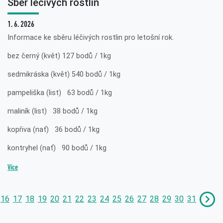
Sběr léčivých rostlin
1. 6. 2026
Informace ke sběru léčivých rostlin pro letošní rok.
bez černý (květ) 127 bodů / 1kg
sedmikráska (květ) 540 bodů / 1kg
pampeliška (list) 63 bodů / 1kg
maliník (list) 38 bodů / 1kg
kopřiva (nať) 36 bodů / 1kg
kontryhel (nať) 90 bodů / 1kg
Více
16
17
18
19
20
21
22
23
24
25
26
27
28
29
30
31