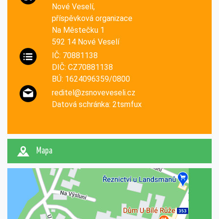
Nové Veselí,
příspěvková organizace
Na Městečku 1
592 14 Nové Veselí
IČ: 70881138
DIČ: CZ70881138
BÚ: 1624096359/0800
reditel@zsnoveveseli.cz
Datová schránka: 2tsmfux
Mapa