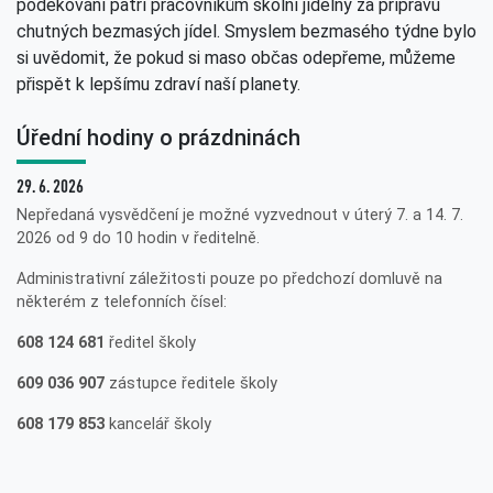
poděkování patří pracovníkům školní jídelny za přípravu
chutných bezmasých jídel. Smyslem bezmasého týdne bylo
si uvědomit, že pokud si maso občas odepřeme, můžeme
přispět k lepšímu zdraví naší planety.
Úřední hodiny o prázdninách
29. 6. 2026
Nepředaná vysvědčení je možné vyzvednout v úterý 7. a 14. 7.
2026 od 9 do 10 hodin v ředitelně.
Administrativní záležitosti pouze po předchozí domluvě na
některém z telefonních čísel:
608 124 681
ředitel školy
609 036 907
zástupce ředitele školy
608 179 853
kancelář školy