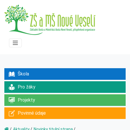
Škola
Pro žáky
Projekty
Povinné údaje
Aktuality
Novinky titulní strana