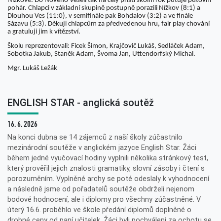
Nížkově. Do Nového Veselí tak na celý příští školní rok putuje putovní
pohár. Chlapci v základní skupině postupně porazili Nížkov (8:1) a
Dlouhou Ves (11:0), v semifinále pak Bohdalov (3:2) a ve finále
Sázavu (5:3). Děkuji chlapcům za předvedenou hru, fair play chování
a gratuluji jim k vítězství.
Školu reprezentovali: Ficek Šimon, Krajčovič Lukáš, Sedláček Adam,
Sobotka Jakub, Staněk Adam, Švoma Jan, Uttendorfský Michal.
Mgr. Lukáš Ležák
ENGLISH STAR - anglická soutěž
16. 6. 2026
Na konci dubna se 14 zájemců z naší školy zúčastnilo
mezinárodní soutěže v anglickém jazyce English Star. Žáci
během jedné vyučovací hodiny vyplnili několika stránkový test,
který prověřil jejich znalosti gramatiky, slovní zásoby i čtení s
porozuměním. Vyplněné archy se poté odeslaly k vyhodnocení
a následně jsme od pořadatelů soutěže obdrželi nejenom
bodové hodnocení, ale i diplomy pro všechny zúčastněné. V
úterý 16.6. proběhlo ve škole předání diplomů doplněné o
drobné ceny od paní učitelek. Žáci byli pochváleni za ochotu se