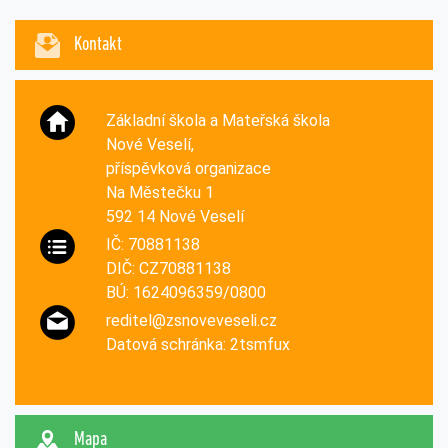
Kontakt
Základní škola a Mateřská škola
Nové Veselí,
příspěvková organizace
Na Městečku 1
592 14 Nové Veselí
IČ: 70881138
DIČ: CZ70881138
BÚ: 1624096359/0800
reditel@zsnoveveseli.cz
Datová schránka: 2tsmfux
Mapa