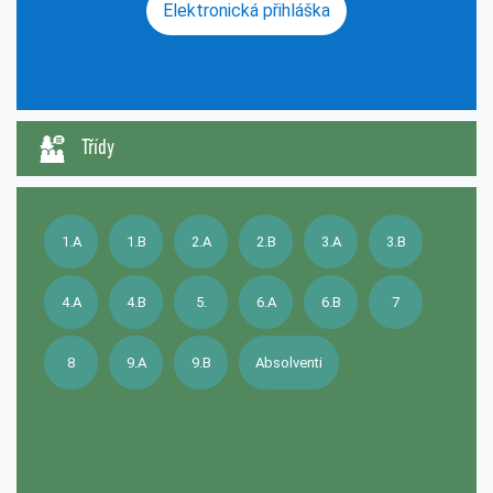
Elektronická přihláška
Třídy
1.A
1.B
2.A
2.B
3.A
3.B
4.A
4.B
5.
6.A
6.B
7
8
9.A
9.B
Absolventi