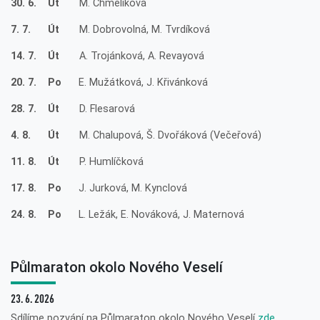
30. 6. Út
M. Chmelíková
7. 7. Út
M. Dobrovolná, M. Tvrdíková
14. 7. Út
A. Trojánková, A. Revayová
20. 7. Po
E. Mužátková, J. Křivánková
28. 7. Út
D. Flesarová
4. 8. Út
M. Chalupová, Š. Dvořáková (Večeřová)
11. 8. Út
P. Humlíčková
17. 8. Po
J. Jurková, M. Kynclová
24. 8. Po
L. Ležák, E. Nováková, J. Maternová
Půlmaraton okolo Nového Veselí
23. 6. 2026
Sdílíme pozvání na Půlmaraton okolo Nového Veselí
zde