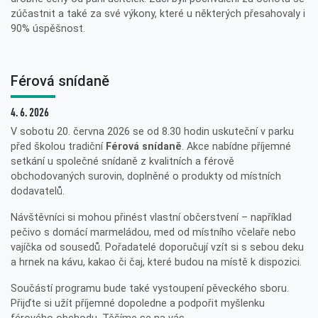
zúčastnit a také za své výkony, které u některých přesahovaly i
90% úspěšnost.
Férová snídaně
4. 6. 2026
V sobotu 20. června 2026 se od 8.30 hodin uskuteční v parku
před školou tradiční
Férová snídaně
. Akce nabídne příjemné
setkání u společné snídaně z kvalitních a férově
obchodovaných surovin, doplněné o produkty od místních
dodavatelů.
Návštěvníci si mohou přinést vlastní občerstvení – například
pečivo s domácí marmeládou, med od místního včelaře nebo
vajíčka od sousedů. Pořadatelé doporučují vzít si s sebou deku
a hrnek na kávu, kakao či čaj, které budou na místě k dispozici.
Součástí programu bude také vystoupení pěveckého sboru.
Přijďte si užít příjemné dopoledne a podpořit myšlenku