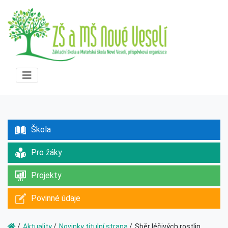
Škola
Pro žáky
Projekty
Povinné údaje
Aktuality
Novinky titulní strana
Sběr léčivých rostlin