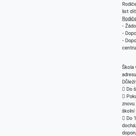
Rodiče
list dí
Rodiče
- Žádo
- Dopo
- Dopo
centr
Škola 
adresu
Důleži
 Do š
 Poku
znovu.
školní
 Do 1
docház
doporu