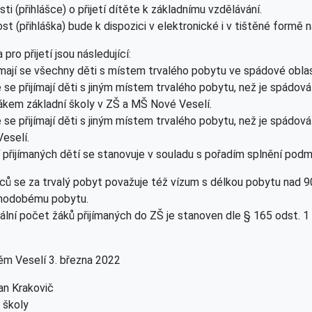
sti (přihlášce) o přijetí dítěte k základnímu vzdělávání.
st (přihláška) bude k dispozici v elektronické i v tištěné formě 
a pro přijetí jsou následující:
jímají se všechny děti s místem trvalého pobytu ve spádové oblas
e se přijímají děti s jiným místem trvalého pobytu, než je spádová
 žákem základní školy v ZŠ a MŠ Nové Veselí.
e se přijímají děti s jiným místem trvalého pobytu, než je spádov
eselí.
 přijímaných dětí se stanovuje v souladu s pořadím splnění podm
nců se za trvalý pobyt považuje též vízum s délkou pobytu nad 
uhodobému pobytu.
lní počet žáků přijímaných do ZŠ je stanoven dle § 165 odst. 1 
m Veselí 3. března 2022
an Krakovič
l školy