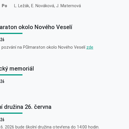
. Po
L. Ležák, E. Nováková, J. Maternová
araton okolo Nového Veselí
026
e pozvání na Půlmaraton okolo Nového Veselí
zde
cký memoriál
026
í družina 26. června
026
.6. 2026 bude školní družina otevřena do 14:00 hodin.