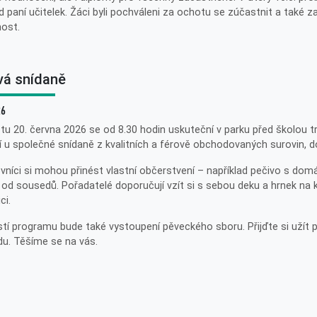
 paní učitelek. Žáci byli pochváleni za ochotu se zúčastnit a také z
ost.
vá snídaně
26
tu 20. června 2026 se od 8.30 hodin uskuteční v parku před školou t
í u společné snídaně z kvalitních a férově obchodovaných surovin, 
vníci si mohou přinést vlastní občerstvení – například pečivo s do
 od sousedů. Pořadatelé doporučují vzít si s sebou deku a hrnek na k
ci.
tí programu bude také vystoupení pěveckého sboru. Přijďte si užít
u. Těšíme se na vás.