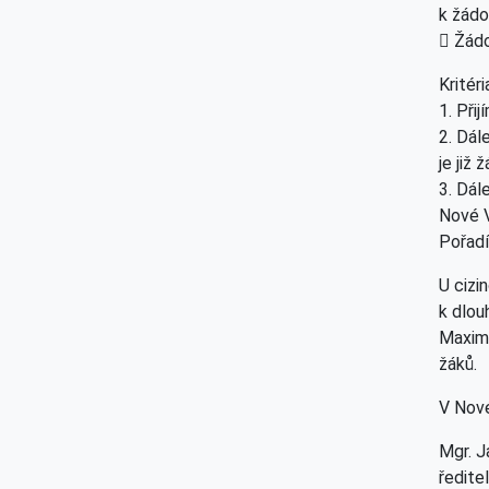
k žádo
 Žádo
Kritéri
1. Při
2. Dál
je již
3. Dál
Nové V
Pořadí
U cizi
k dlo
Maximá
žáků.
V Nové
Mgr. J
ředite