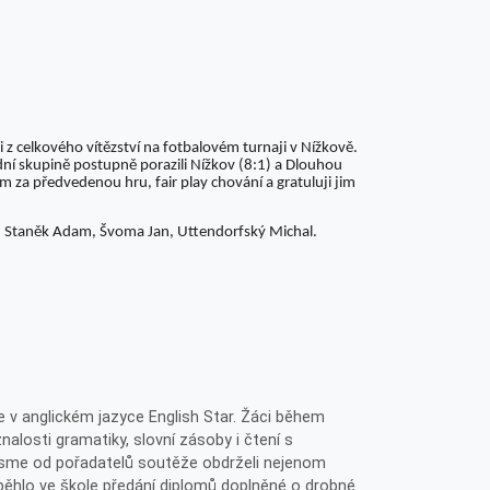
 z celkového vítězství na fotbalovém turnaji v Nížkově.
adní skupině postupně porazili Nížkov (8:1) a Dlouhou
ům za předvedenou hru, fair play chování a gratuluji jim
b, Staněk Adam, Švoma Jan, Uttendorfský Michal.
 v anglickém jazyce English Star. Žáci během
znalosti gramatiky, slovní zásoby i čtení s
jsme od pořadatelů soutěže obdrželi nejenom
oběhlo ve škole předání diplomů doplněné o drobné