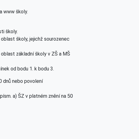
na www školy.
ti školy.
 oblast školy, jejichž sourozenec
á oblast základní školy v ZŠ a MŠ
ínek od bodu 1. k bodu 3.
90 dnů nebo povolení
písm. a) ŠZ v platném znění na 50