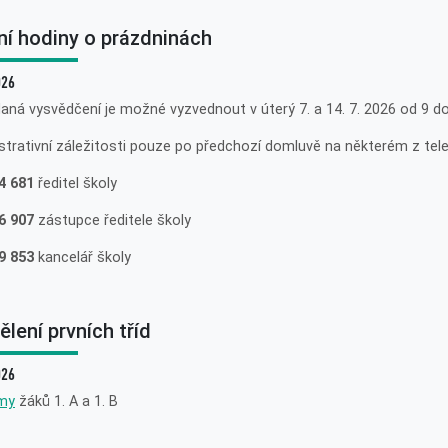
ní hodiny o prázdninách
026
aná vysvědčení je možné vyzvednout v úterý 7. a 14. 7. 2026 od 9 do 
strativní záležitosti pouze po předchozí domluvě na některém z tele
4 681
ředitel školy
6 907
zástupce ředitele školy
9 853
kancelář školy
lení prvních tříd
026
my
žáků 1. A a 1. B