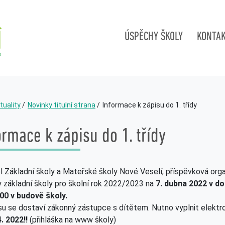
ÚSPĚCHY ŠKOLY
KONTA
tuality
Novinky titulní strana
Informace k zápisu do 1. třídy
ormace k zápisu do 1. třídy
l Základní školy a Mateřské školy Nové Veselí, příspěvková org
dy základní školy pro školní rok 2022/2023 na
7. dubna 2022 v do
00 v budově školy.
su se dostaví zákonný zástupce s dítětem. Nutno vyplnit elekt
4. 2022!!
(přihláška na www školy)