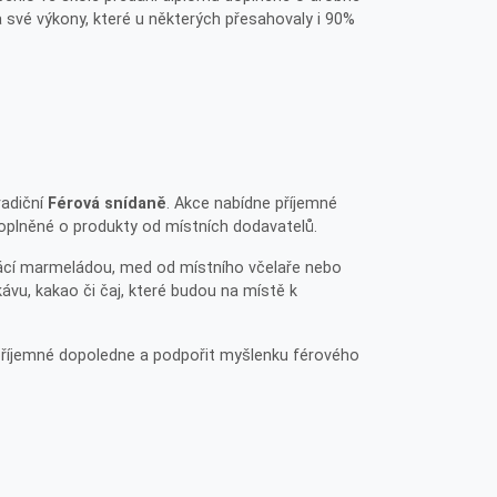
a své výkony, které u některých přesahovaly i 90%
radiční
Férová snídaně
. Akce nabídne příjemné
doplněné o produkty od místních dodavatelů.
mácí marmeládou, med od místního včelaře nebo
ávu, kakao či čaj, které budou na místě k
 příjemné dopoledne a podpořit myšlenku férového