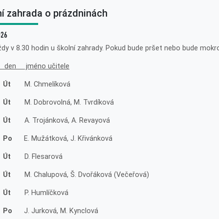
ní zahrada o prázdninách
026
ždy v 8.30 hodin u školní zahrady. Pokud bude pršet nebo bude mokro
 den jméno učitele
 Út
M. Chmelíková
 Út
M. Dobrovolná, M. Tvrdíková
 Út
A. Trojánková, A. Revayová
. Po
E. Mužátková, J. Křivánková
 Út
D. Flesarová
 Út
M. Chalupová, Š. Dvořáková (Večeřová)
 Út
P. Humlíčková
. Po
J. Jurková, M. Kynclová