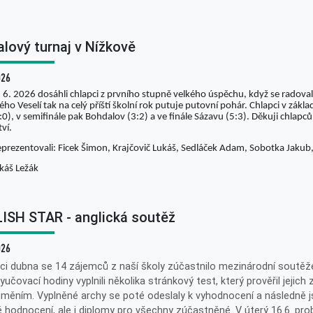
alový turnaj v Nížkově
026
 6. 2026 dosáhli chlapci z prvního stupně velkého úspěchu, když se radovali
ho Veselí tak na celý příští školní rok putuje putovní pohár. Chlapci v zákl
:0), v semifinále pak Bohdalov (3:2) a ve finále Sázavu (5:3). Děkuji chlapc
tví.
eprezentovali: Ficek Šimon, Krajčovič Lukáš, Sedláček Adam, Sobotka Jaku
káš Ležák
ISH STAR - anglická soutěž
026
ci dubna se 14 zájemců z naší školy zúčastnilo mezinárodní soutěže
yučovací hodiny vyplnili několika stránkový test, který prověřil jejich 
měním. Vyplněné archy se poté odeslaly k vyhodnocení a následně 
 hodnocení, ale i diplomy pro všechny zúčastněné. V úterý 16.6. pr