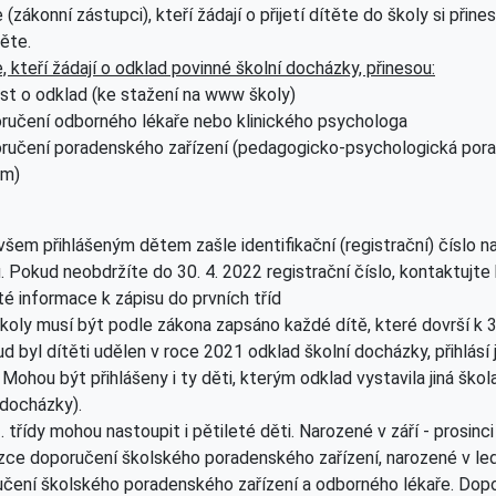
 (zákonní zástupci), kteří žádají o přijetí dítěte do školy si při
těte.
, kteří žádají o odklad povinné školní docházky, přinesou:
st o odklad (ke stažení na www školy)
ručení odborného lékaře nebo klinického psychologa
ručení poradenského zařízení (pedagogicko-psychologická pora
um)
všem přihlášeným dětem zašle identifikační (registrační) číslo 
. Pokud neobdržíte do 30. 4. 2022 registrační číslo, kontaktujte 
té informace k zápisu do prvních tříd
koly musí být podle zákona zapsáno každé dítě, které dovrší k 31
d byl dítěti udělen v roce 2021 odklad školní docházky, přihlásí 
 Mohou být přihlášeny i ty děti, kterým odklad vystavila jiná ško
 docházky).
. třídy mohou nastoupit i pětileté děti. Narozené v září - prosinc
ce doporučení školského poradenského zařízení, narozené v led
čení školského poradenského zařízení a odborného lékaře. Dopo