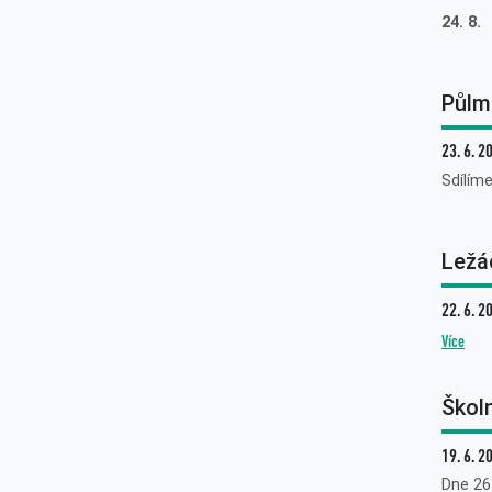
24. 8
Půlm
23. 6. 2
Sdílím
Ležá
22. 6. 2
Více
Školn
19. 6. 2
Dne 26