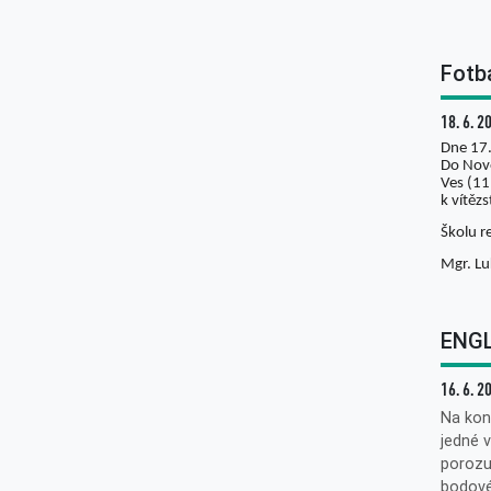
Fotb
18. 6. 2
Dne 17.
Do Nové
Ves (11
k vítězs
Školu r
Mgr. Lu
ENGL
16. 6. 2
Na kon
jedné v
porozu
bodové