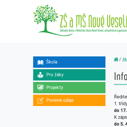
Ak
Škola
Inf
Pro žáky
Projekty
Ředite
Povinné údaje
1. tří
do 17.
K zápi
do 5. 