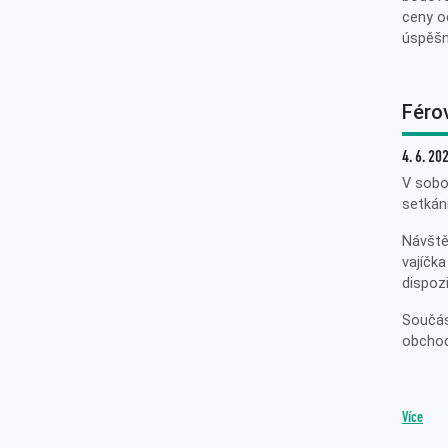
ceny od
úspěšn
Féro
4. 6. 20
V sobo
setkán
Návště
vajíčka
dispozi
Součás
obchod
Více