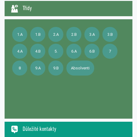
Třídy
1.A
1.B
2.A
2.B
3.A
3.B
4.A
4.B
5.
6.A
6.B
7
8
9.A
9.B
Absolventi
Důležité kontakty