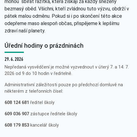
mohou sbírat razítka, která získají za každý snězený
bezmasý oběd. Všichni, kteří zvládnou tuto výzvu, obdrží v
pátek malou odměnu. Pokud si i po skončení této akce
odepřeme maso alespoň občas, přispějeme k lepšímu
zdraví naší planety.
Úřední hodiny o prázdninách
29. 6. 2026
Nepředaná vysvědčení je možné vyzvednout v úterý 7. a 14. 7.
2026 od 9 do 10 hodin v ředitelně.
Administrativní záležitosti pouze po předchozí domluvě na
některém z telefonních čísel:
608 124 681
ředitel školy
609 036 907
zástupce ředitele školy
608 179 853
kancelář školy