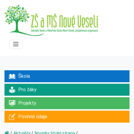
Škola
Pro žáky
Projekty
Povinné údaje
Aktuality
Novinky titulní strana