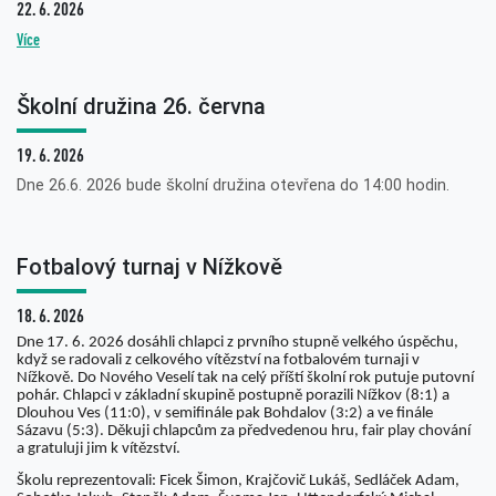
22. 6. 2026
Více
Školní družina 26. června
19. 6. 2026
Dne 26.6. 2026 bude školní družina otevřena do 14:00 hodin.
Fotbalový turnaj v Nížkově
18. 6. 2026
Dne 17. 6. 2026 dosáhli chlapci z prvního stupně velkého úspěchu,
když se radovali z celkového vítězství na fotbalovém turnaji v
Nížkově. Do Nového Veselí tak na celý příští školní rok putuje putovní
pohár. Chlapci v základní skupině postupně porazili Nížkov (8:1) a
Dlouhou Ves (11:0), v semifinále pak Bohdalov (3:2) a ve finále
Sázavu (5:3). Děkuji chlapcům za předvedenou hru, fair play chování
a gratuluji jim k vítězství.
Školu reprezentovali: Ficek Šimon, Krajčovič Lukáš, Sedláček Adam,