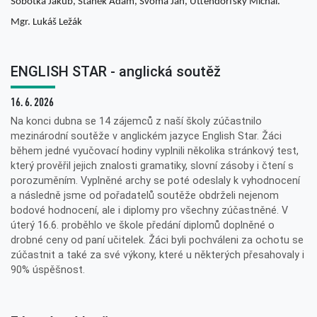
Sobotka Jakub, Staněk Adam, Švoma Jan, Uttendorfský Michal.
Mgr. Lukáš Ležák
ENGLISH STAR - anglická soutěž
16. 6. 2026
Na konci dubna se 14 zájemců z naší školy zúčastnilo
mezinárodní soutěže v anglickém jazyce English Star. Žáci
během jedné vyučovací hodiny vyplnili několika stránkový test,
který prověřil jejich znalosti gramatiky, slovní zásoby i čtení s
porozuměním. Vyplněné archy se poté odeslaly k vyhodnocení
a následně jsme od pořadatelů soutěže obdrželi nejenom
bodové hodnocení, ale i diplomy pro všechny zúčastněné. V
úterý 16.6. proběhlo ve škole předání diplomů doplněné o
drobné ceny od paní učitelek. Žáci byli pochváleni za ochotu se
zúčastnit a také za své výkony, které u některých přesahovaly i
90% úspěšnost.