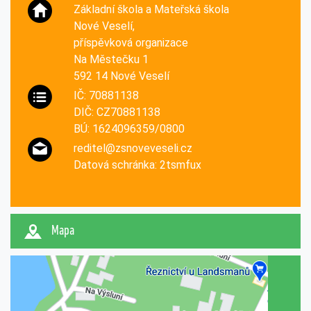
Základní škola a Mateřská škola
Nové Veselí,
příspěvková organizace
Na Městečku 1
592 14 Nové Veselí
IČ: 70881138
DIČ: CZ70881138
BÚ: 1624096359/0800
reditel@zsnoveveseli.cz
Datová schránka: 2tsmfux
Mapa