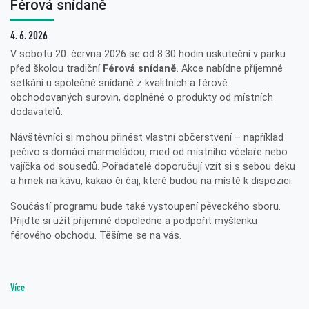
Férová snídaně
4. 6. 2026
V sobotu 20. června 2026 se od 8.30 hodin uskuteční v parku
před školou tradiční
Férová snídaně
. Akce nabídne příjemné
setkání u společné snídaně z kvalitních a férově
obchodovaných surovin, doplněné o produkty od místních
dodavatelů.
Návštěvníci si mohou přinést vlastní občerstvení – například
pečivo s domácí marmeládou, med od místního včelaře nebo
vajíčka od sousedů. Pořadatelé doporučují vzít si s sebou deku
a hrnek na kávu, kakao či čaj, které budou na místě k dispozici.
Součástí programu bude také vystoupení pěveckého sboru.
Přijďte si užít příjemné dopoledne a podpořit myšlenku
férového obchodu. Těšíme se na vás.
Více