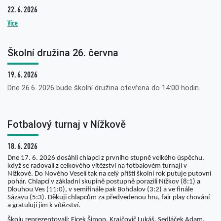
22. 6. 2026
Více
Školní družina 26. června
19. 6. 2026
Dne 26.6. 2026 bude školní družina otevřena do 14:00 hodin.
Fotbalový turnaj v Nížkově
18. 6. 2026
Dne 17. 6. 2026 dosáhli chlapci z prvního stupně velkého úspěchu,
když se radovali z celkového vítězství na fotbalovém turnaji v
Nížkově. Do Nového Veselí tak na celý příští školní rok putuje putovní
pohár. Chlapci v základní skupině postupně porazili Nížkov (8:1) a
Dlouhou Ves (11:0), v semifinále pak Bohdalov (3:2) a ve finále
Sázavu (5:3). Děkuji chlapcům za předvedenou hru, fair play chování
a gratuluji jim k vítězství.
Školu reprezentovali: Ficek Šimon, Krajčovič Lukáš, Sedláček Adam,