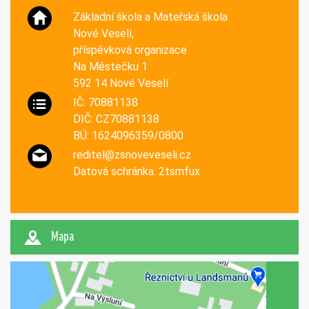
Základní škola a Mateřská škola
Nové Veselí,
příspěvková organizace
Na Městečku 1
592 14 Nové Veselí
IČ: 70881138
DIČ: CZ70881138
BÚ: 1624096359/0800
reditel@zsnoveveseli.cz
Datová schránka: 2tsmfux
Mapa