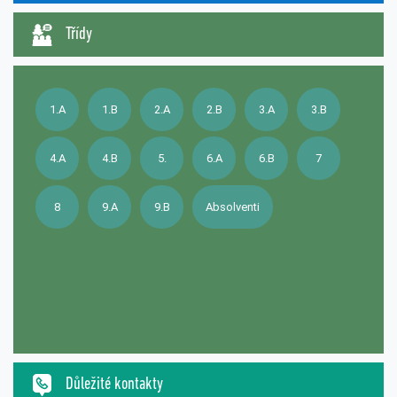
Třídy
1.A
1.B
2.A
2.B
3.A
3.B
4.A
4.B
5.
6.A
6.B
7
8
9.A
9.B
Absolventi
Důležité kontakty