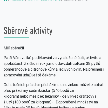
Sběrové aktivity
Milí sběrači!
Patří Vám veliké poděkování za vynaložené úsilí, aktivitu a
spoluúčast. Za školní rok jsme odevzdali celkem
38
pytlů
pomerančové a citronové kůry a léčivých bylin. Na přesnější
zpracování údajů ještě čekáme.
Od letošních prázdnin přicházíme s novinkou:
můžete sbírat
přes prázdniny
sedmikrásku (540 bodů za
kilogram)
nebo
měsíček lékařský - celý květ oranžový i
žlutý (180 bodů za kilogram)
- Doporučené množství na
žáka je stále 20 bodů. Nasbírané byliny se budou