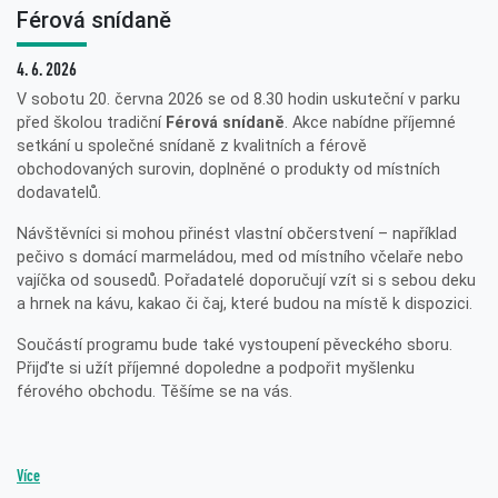
Férová snídaně
4. 6. 2026
V sobotu 20. června 2026 se od 8.30 hodin uskuteční v parku
před školou tradiční
Férová snídaně
. Akce nabídne příjemné
setkání u společné snídaně z kvalitních a férově
obchodovaných surovin, doplněné o produkty od místních
dodavatelů.
Návštěvníci si mohou přinést vlastní občerstvení – například
pečivo s domácí marmeládou, med od místního včelaře nebo
vajíčka od sousedů. Pořadatelé doporučují vzít si s sebou deku
a hrnek na kávu, kakao či čaj, které budou na místě k dispozici.
Součástí programu bude také vystoupení pěveckého sboru.
Přijďte si užít příjemné dopoledne a podpořit myšlenku
férového obchodu. Těšíme se na vás.
Více