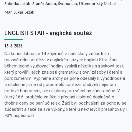
Sobotka Jakub, Staněk Adam, Švoma Jan, Uttendorfský Michal.
Mgr. Lukáš Ležák
ENGLISH STAR - anglická soutěž
16. 6. 2026
Na konci dubna se 14 zájemců z naší školy zúčastnilo
mezinárodní soutěže v anglickém jazyce English Star. Žáci
během jedné vyučovací hodiny vyplnili několika stránkový test,
který prověřil jejich znalosti gramatiky, slovní zásoby i čtení s
porozuměním. Vyplněné archy se poté odeslaly k vyhodnocení
a následně jsme od pořadatelů soutěže obdrželi nejenom
bodové hodnocení, ale i diplomy pro všechny zúčastněné. V
úterý 16.6. proběhlo ve škole předání diplomů doplněné o
drobné ceny od paní učitelek. Žáci byli pochváleni za ochotu se
zúčastnit a také za své výkony, které u některých přesahovaly i
90% úspěšnost.