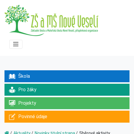
Škola
Pro žáky
Projekty
Povinné údaje
Aktuality
Novinky titulní strana
Sběrové aktivity