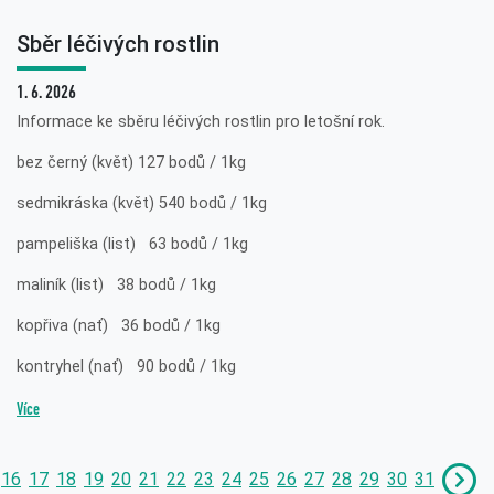
Sběr léčivých rostlin
1. 6. 2026
Informace ke sběru léčivých rostlin pro letošní rok.
bez černý (květ) 127 bodů / 1kg
sedmikráska (květ) 540 bodů / 1kg
pampeliška (list) 63 bodů / 1kg
maliník (list) 38 bodů / 1kg
kopřiva (nať) 36 bodů / 1kg
kontryhel (nať) 90 bodů / 1kg
Více
16
17
18
19
20
21
22
23
24
25
26
27
28
29
30
31