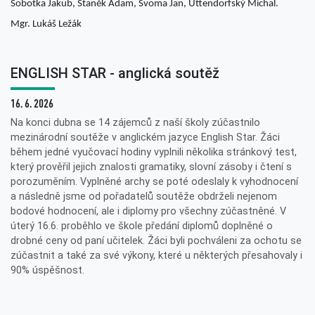
Sobotka Jakub, Staněk Adam, Švoma Jan, Uttendorfský Michal.
Mgr. Lukáš Ležák
ENGLISH STAR - anglická soutěž
16. 6. 2026
Na konci dubna se 14 zájemců z naší školy zúčastnilo
mezinárodní soutěže v anglickém jazyce English Star. Žáci
během jedné vyučovací hodiny vyplnili několika stránkový test,
který prověřil jejich znalosti gramatiky, slovní zásoby i čtení s
porozuměním. Vyplněné archy se poté odeslaly k vyhodnocení
a následně jsme od pořadatelů soutěže obdrželi nejenom
bodové hodnocení, ale i diplomy pro všechny zúčastněné. V
úterý 16.6. proběhlo ve škole předání diplomů doplněné o
drobné ceny od paní učitelek. Žáci byli pochváleni za ochotu se
zúčastnit a také za své výkony, které u některých přesahovaly i
90% úspěšnost.