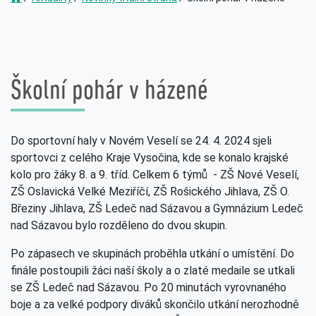
Školní pohár v házené
Do sportovní haly v Novém Veselí se 24. 4. 2024 sjeli
sportovci z celého Kraje Vysočina, kde se konalo krajské
kolo pro žáky 8. a 9. tříd. Celkem 6 týmů - ZŠ Nové Veselí,
ZŠ Oslavická Velké Meziříčí, ZŠ Rošického Jihlava, ZŠ O.
Březiny Jihlava, ZŠ Ledeč nad Sázavou a Gymnázium Ledeč
nad Sázavou bylo rozděleno do dvou skupin.
Po zápasech ve skupinách proběhla utkání o umístění. Do
finále postoupili žáci naší školy a o zlaté medaile se utkali
se ZŠ Ledeč nad Sázavou. Po 20 minutách vyrovnaného
boje a za velké podpory diváků skončilo utkání nerozhodně