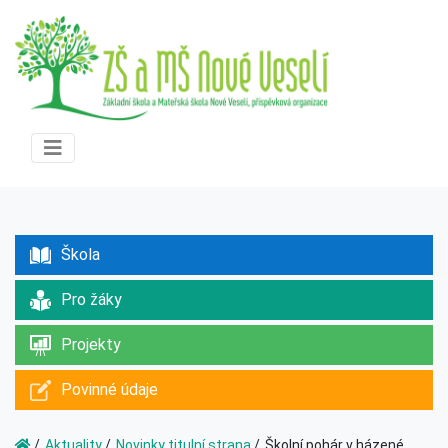
Škola
Pro žáky
Projekty
Povinné údaje
Aktuality
Novinky titulní strana
Školní pohár v házené