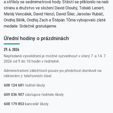
a střílely se sedmimetrové hody. Štěstí se přiklonilo na naši
stranu a družstvo ve složení David Dlouhý, Tobiáš Lenert,
Matěj Vencálek, David Henzl, David Šiler, Jaroslav Rubáč,
Ondřej Bělík, Ondřej Zach a Štěpán Tůma vybojovalo zlaté
medaile. Srdečně gratulujeme.
Úřední hodiny o prázdninách
29. 6. 2026
Nepředaná vysvědčení je možné vyzvednout v úterý 7. a 14. 7.
2026 od 9 do 10 hodin v ředitelně.
Administrativní záležitosti pouze po předchozí domluvě na
některém z telefonních čísel:
608 124 681
ředitel školy
609 036 907
zástupce ředitele školy
608 179 853
kancelář školy