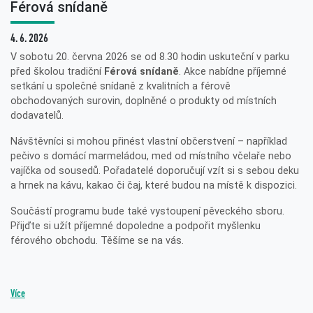
Férová snídaně
4. 6. 2026
V sobotu 20. června 2026 se od 8.30 hodin uskuteční v parku
před školou tradiční
Férová snídaně
. Akce nabídne příjemné
setkání u společné snídaně z kvalitních a férově
obchodovaných surovin, doplněné o produkty od místních
dodavatelů.
Návštěvníci si mohou přinést vlastní občerstvení – například
pečivo s domácí marmeládou, med od místního včelaře nebo
vajíčka od sousedů. Pořadatelé doporučují vzít si s sebou deku
a hrnek na kávu, kakao či čaj, které budou na místě k dispozici.
Součástí programu bude také vystoupení pěveckého sboru.
Přijďte si užít příjemné dopoledne a podpořit myšlenku
férového obchodu. Těšíme se na vás.
Více