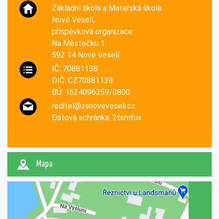
Základní škola a Mateřská škola
Nové Veselí,
příspěvková organizace
Na Městečku 1
592 14 Nové Veselí
IČ: 70881138
DIČ: CZ70881138
BÚ: 1624096359/0800
reditel@zsnoveveseli.cz
Datová schránka: 2tsmfux
Mapa