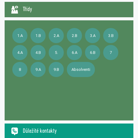
Třídy
1.A
1.B
2.A
2.B
3.A
3.B
4.A
4.B
5.
6.A
6.B
7
8
9.A
9.B
Absolventi
Důležité kontakty